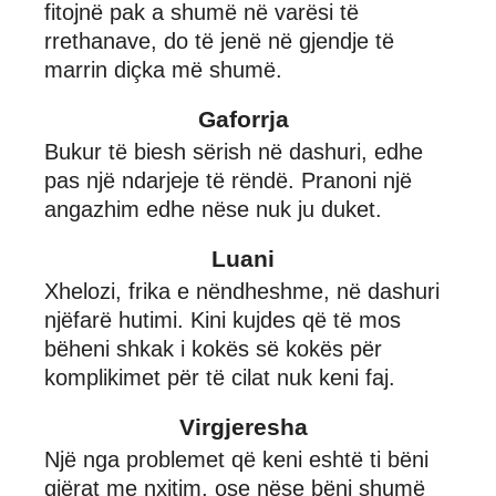
fitojnë pak a shumë në varësi të
rrethanave, do të jenë në gjendje të
marrin diçka më shumë.
Gaforrja
Bukur të biesh sërish në dashuri, edhe
pas një ndarjeje të rëndë. Pranoni një
angazhim edhe nëse nuk ju duket.
Luani
Xhelozi, frika e nëndheshme, në dashuri
njëfarë hutimi. Kini kujdes që të mos
bëheni shkak i kokës së kokës për
komplikimet për të cilat nuk keni faj.
Virgjeresha
Një nga problemet që keni eshtë ti bëni
gjërat me nxitim, ose nëse bëni shumë