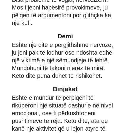
Mos i jepni hapësirë provokimeve, ju
pëlqen të argumentoni por gjithçka ka
një kufi.
Demi
Eshtë një ditë e përgjithshme nervoze,
ju jeni pak të lodhur ose ndoshta edhe
një viktimë e një sëmundjeje të lehtë.
Mundohuni të takoni njerëz të mirë.
Këto ditë puna duhet të rishikohet.
Binjaket
Eshtë e mundur të përpiqeni të
rikuperoni një situatë dashurie në nivel
emocional, ose ti përkushtoheni
pushtimeve të reja. Këto ditë, ata që
kanë një aktivitet që u lejon atyre të