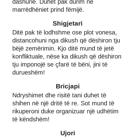
dashurie. Duhet pak durim në
marrëdhëniet prind fëmijë.
Shigjetari
Ditë pak të lodhshme ose plot vonesa,
distancohuni nga dikush që dëshiron tju
bëjë zemërimin. Kjo ditë mund të jetë
konfliktuale, nëse ka dikush që dëshiron
tju imponojë se çfarë të bëni, jini të
durueshëm!
Bricjapi
Ndryshimet dhe risitë tani duhet të
shihen në një dritë të re. Sot mund të
rikuperoni duke organizuar një udhëtim
të këndshëm!
Ujori