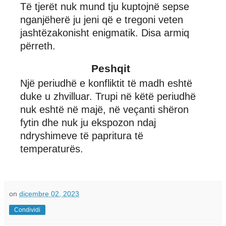
Të tjerët nuk mund tju kuptojnë sepse
nganjëherë ju jeni që e tregoni veten
jashtëzakonisht enigmatik. Disa armiq
përreth.
Peshqit
Një periudhë e konfliktit të madh eshtë
duke u zhvilluar. Trupi në këtë periudhë
nuk eshtë në majë, në veçanti shëron
fytin dhe nuk ju ekspozon ndaj
ndryshimeve të papritura të
temperaturës.
on
dicembre 02, 2023
Condividi