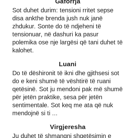
Gaforrja
Sot duhet durim: tensioni rritet sepse
disa ankthe brenda jush nuk janë
zhdukur. Sonte do të ndjeheni të
tensionuar, në dashuri ka pasur
polemika ose nje largësi që tani duhet të
kalohet.
Luani
Do të dëshironit të ikni dhe gjithsesi sot
do e keni shumë të vështirë të ruani
qetësinë. Sot ju mendoni pak më shumë
për jetën praktike, sesa për jetën
sentimentale. Sot keq me ata që nuk
mendojnë si ti ...
Virgjeresha
Ju duhet të shmangni shqetësimin e