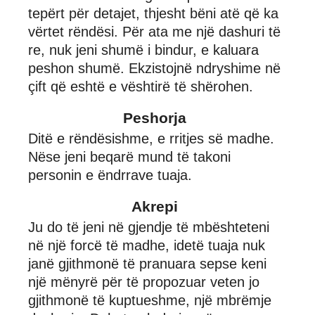
tepërt për detajet, thjesht bëni atë që ka
vërtet rëndësi. Për ata me një dashuri të
re, nuk jeni shumë i bindur, e kaluara
peshon shumë. Ekzistojnë ndryshime në
çift që eshtë e vështirë të shërohen.
Peshorja
Ditë e rëndësishme, e rritjes së madhe.
Nëse jeni beqarë mund të takoni
personin e ëndrrave tuaja.
Akrepi
Ju do të jeni në gjendje të mbështeteni
në një forcë të madhe, idetë tuaja nuk
janë gjithmonë të pranuara sepse keni
një mënyrë për të propozuar veten jo
gjithmonë të kuptueshme, një mbrëmje