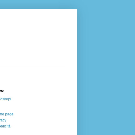
tte
oskopi
me page
vacy
blicità