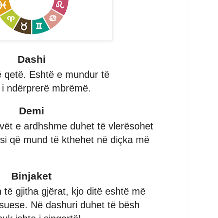
Dashi
ë qetë. Eshtë e mundur të
im i ndërprerë mbrëmë.
Demi
javët e ardhshme duhet të vlerësohet
ësi që mund të kthehet në diçka më
Binjaket
ë gjitha gjërat, kjo ditë eshtë më
suese. Në dashuri duhet të bësh