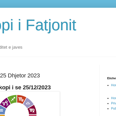
i i Fatjonit
ditet e javes
 25 Dhjetor 2023
Etiche
Hor
opi i se 25/12/2023
Ho
Pri
Pub