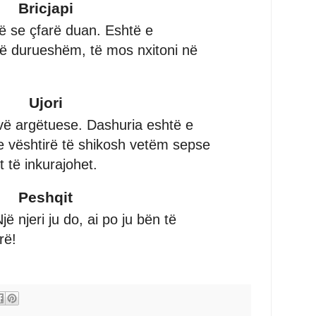
Bricjapi
të se çfarë duan. Eshtë e
të durueshëm, të mos nxitoni në
Ujori
avë argëtuese. Dashuria eshtë e
e vështirë të shikosh vetëm sepse
 të inkurajohet.
Peshqit
jë njeri ju do, ai po ju bën të
rë!