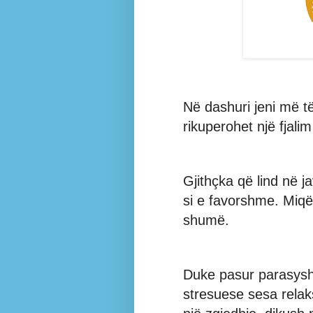
Në dashuri jeni më t
rikuperohet një fjal
Gjithçka që lind në 
si e favorshme. Miq
shumë.
Duke pasur parasysh t
stresuese sesa relak