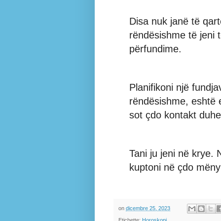
Disa nuk janë të qar
rëndësishme të jeni 
përfundime.
Planifikoni një fundj
rëndësishme, eshtë 
sot çdo kontakt duhet
Tani ju jeni në krye. N
kuptoni në çdo mëny
on
dicembre 25, 2023
Etichette:
Horoskopi