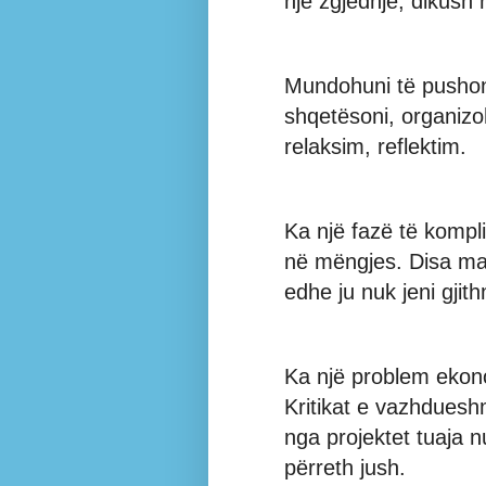
një zgjedhje, dikush n
Mundohuni të pushoni
shqetësoni, organiz
relaksim, reflektim.
Ka një fazë të kompl
në mëngjes. Disa ma
edhe ju nuk jeni gji
Ka një problem ekono
Kritikat e vazhdueshm
nga projektet tuaja n
përreth jush.