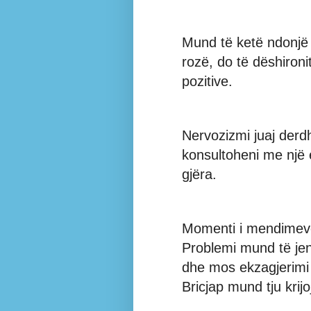
Mund të ketë ndonjë l
rozë, do të dëshironi
pozitive.
Nervozizmi juaj derdh
konsultoheni me një 
gjëra.
Momenti i mendimeve
Problemi mund të je
dhe mos ekzagjerimi 
Bricjap mund tju krijo