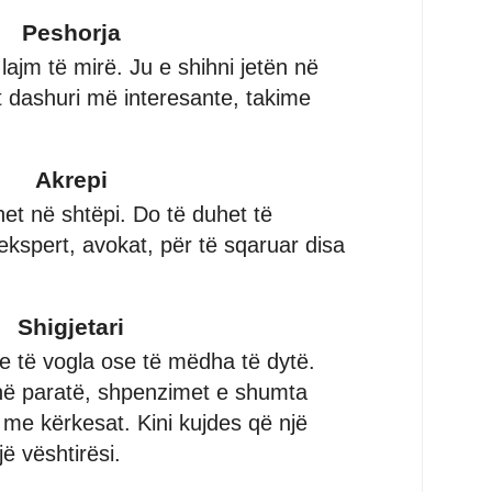
Peshorja
ajm të mirë. Ju e shihni jetën në
t dashuri më interesante, takime
Akrepi
et në shtëpi. Do të duhet të
ekspert, avokat, për të sqaruar disa
Shigjetari
 të vogla ose të mëdha të dytë.
në paratë, shpenzimet e shumta
me kërkesat. Kini kujdes që një
jë vështirësi.