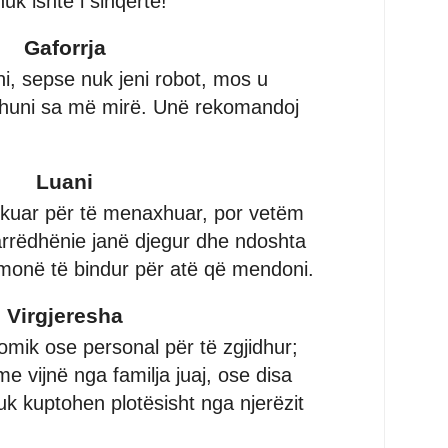
uk ishte i sinqertë!
Gaforrja
, sepse nuk jeni robot, mos u
ohuni sa më mirë. Unë rekomandoj
Luani
ikuar për të menaxhuar, por vetëm
rrëdhënie janë djegur dhe ndoshta
thmonë të bindur për atë që mendoni.
Virgjeresha
mik ose personal për të zgjidhur;
e vijnë nga familja juaj, ose disa
uk kuptohen plotësisht nga njerëzit