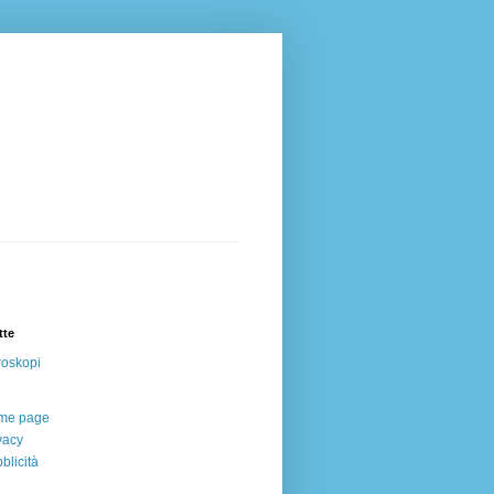
tte
oskopi
me page
vacy
blicità