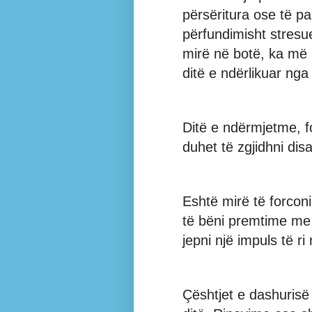
përsëritura ose të 
përfundimisht stresu
mirë në botë, ka më 
ditë e ndërlikuar nga
Ditë e ndërmjetme, f
duhet të zgjidhni disa
Eshtë mirë të forconi
të bëni premtime me p
jepni një impuls të ri
Çështjet e dashurisë 