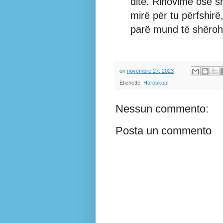
ditë. Rinovime ose s
mirë për tu përfshir
parë mund të shëroh
on
novembre 27, 2023
Etichette:
Horoskopi
Nessun commento:
Posta un commento