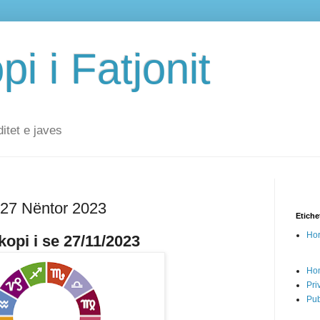
i i Fatjonit
ditet e javes
 27 Nëntor 2023
Etiche
Hor
opi i se 27/11/2023
Ho
Pri
Pub