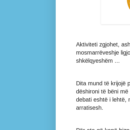
Aktiviteti zgjohet, a
mosmarrëveshje ligjor
shkëlqyeshëm ...
Dita mund të krijojë
dëshironi të bëni më
debati eshtë i lehtë,
arratisesh.