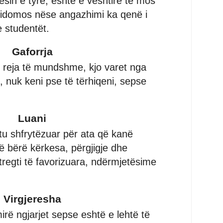
esin e tyre, eshtë e vështirë të mos
sidomos nëse angazhimi ka qenë i
 studentët.
Gaforrja
 reja të mundshme, kjo varet nga
 nuk keni pse të tërhiqeni, sepse
Luani
tu shfrytëzuar për ata që kanë
 bërë kërkesa, përgjigje dhe
tregti të favorizuara, ndërmjetësime
Virgjeresha
mirë ngjarjet sepse eshtë e lehtë të