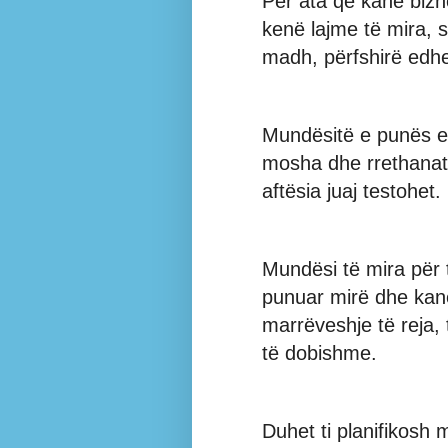
Për ata që kanë bizn
kenë lajme të mira, 
madh, përfshirë edhe
Mundësitë e punës e
mosha dhe rrethanat,
aftësia juaj testohet.
Mundësi të mira për 
punuar mirë dhe kanë
marrëveshje të reja, 
të dobishme.
Duhet ti planifikosh 