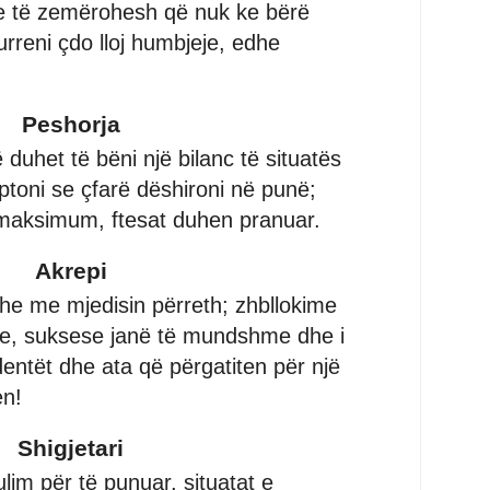
 të zemërohesh që nuk ke bërë
 urreni çdo lloj humbjeje, edhe
Peshorja
 duhet të bëni një bilanc të situatës
ptoni se çfarë dëshironi në punë;
ë maksimum, ftesat duhen pranuar.
Akrepi
dhe me mjedisin përreth; zhbllokime
me, suksese janë të mundshme dhe i
udentët dhe ata që përgatiten për një
en!
Shigjetari
lim për të punuar, situatat e