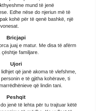
pakthyeshme mund të jenë
ese. Edhe nëse do njeriun më të
pak kohë për të qenë bashkë, një
 vonesat.
Bricjapi
orca juaj e matur. Me disa të afërm
 çështje familjare.
Ujori
 lidhjet që janë akoma të vlefshme,
ersonin e të gjitha kohërave, ti
 marrëdhënieve që lindin tani.
Peshqit
do jenë të lehta për tu trajtuar këtë