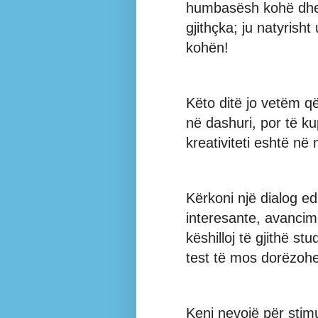
humbasësh kohë dhe
gjithçka; ju natyrisht
kohën!
Këto ditë jo vetëm që
në dashuri, por të ku
kreativiteti eshtë n
Kërkoni një dialog e
interesante, avanci
këshilloj të gjithë st
test të mos dorëzoh
Keni nevojë për stimu