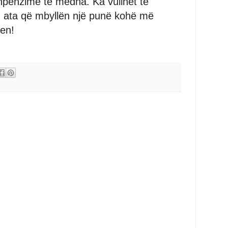
hpenzime të mëdha. Ka vullnet të
ë, ata që mbyllën një punë kohë më
en!