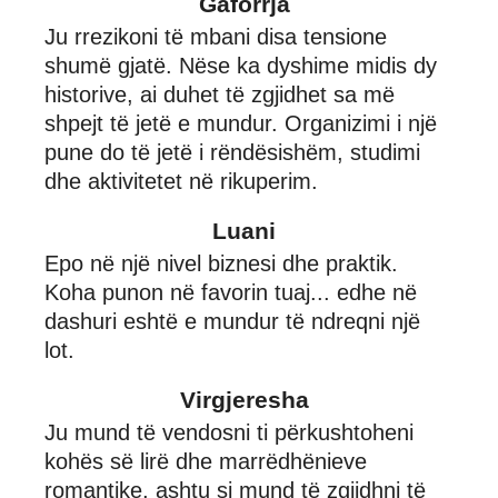
Gaforrja
Ju rrezikoni të mbani disa tensione
shumë gjatë. Nëse ka dyshime midis dy
historive, ai duhet të zgjidhet sa më
shpejt të jetë e mundur. Organizimi i një
pune do të jetë i rëndësishëm, studimi
dhe aktivitetet në rikuperim.
Luani
Epo në një nivel biznesi dhe praktik.
Koha punon në favorin tuaj... edhe në
dashuri eshtë e mundur të ndreqni një
lot.
Virgjeresha
Ju mund të vendosni ti përkushtoheni
kohës së lirë dhe marrëdhënieve
romantike, ashtu si mund të zgjidhni të