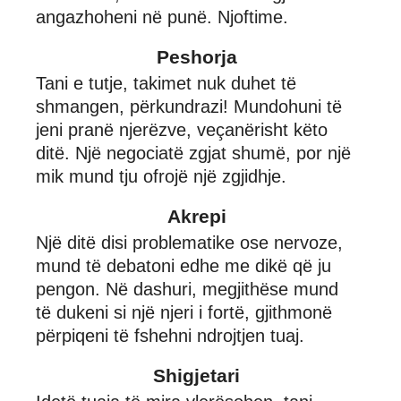
angazhoheni në punë. Njoftime.
Peshorja
Tani e tutje, takimet nuk duhet të
shmangen, përkundrazi! Mundohuni të
jeni pranë njerëzve, veçanërisht këto
ditë. Një negociatë zgjat shumë, por një
mik mund tju ofrojë një zgjidhje.
Akrepi
Një ditë disi problematike ose nervoze,
mund të debatoni edhe me dikë që ju
pengon. Në dashuri, megjithëse mund
të dukeni si një njeri i fortë, gjithmonë
përpiqeni të fshehni ndrojtjen tuaj.
Shigjetari