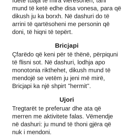
Idetë tuaja të mira vlerësohen, tani
mund të ketë edhe disa vonesa, para që
dikush ju ka borxh. Në dashuri do të
arrini të qartësoheni me personin që
doni, të hiqni të tepërt.
Bricjapi
Çfarëdo që keni për të thënë, përpiquni
të flisni sot. Në dashuri, lodhja apo
monotonia rikthehet, dikush mund të
mendojë se vetëm ju jeni më mirë,
Bricjapi ka një shpirt "hermit".
Ujori
Tregtarët te preferuar dhe ata që
merren me aktivitete falas. Vëmendje
në dashuri: ju mund të thoni gjëra që
nuk i mendoni.