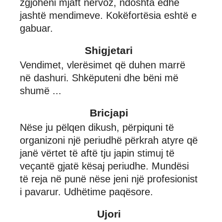
zgjoheni mjaft nervoz, ndoshta edhe
jashtë mendimeve. Kokëfortësia eshtë e
gabuar.
Shigjetari
Vendimet, vlerësimet që duhen marrë
në dashuri. Shkëputeni dhe bëni më
shumë ...
Bricjapi
Nëse ju pëlqen dikush, përpiquni të
organizoni një periudhë përkrah atyre që
janë vërtet të aftë tju japin stimuj të
veçantë gjatë kësaj periudhe. Mundësi
të reja në punë nëse jeni një profesionist
i pavarur. Udhëtime paqësore.
Ujori