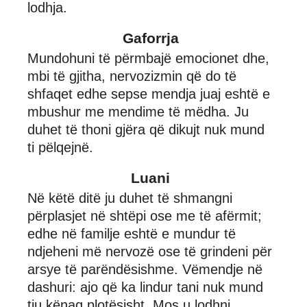
lodhja.
Gaforrja
Mundohuni të përmbajë emocionet dhe,
mbi të gjitha, nervozizmin që do të
shfaqet edhe sepse mendja juaj eshtë e
mbushur me mendime të mëdha. Ju
duhet të thoni gjëra që dikujt nuk mund
ti pëlqejnë.
Luani
Në këtë ditë ju duhet të shmangni
përplasjet në shtëpi ose me të afërmit;
edhe në familje eshtë e mundur të
ndjeheni më nervozë ose të grindeni për
arsye të parëndësishme. Vëmendje në
dashuri: ajo që ka lindur tani nuk mund
tju kënaq plotësisht. Mos u lodhni