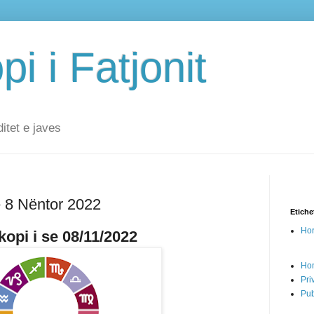
i i Fatjonit
ditet e javes
ë 8 Nëntor 2022
Etiche
Hor
opi i se 08/11/2022
Ho
Pri
Pub