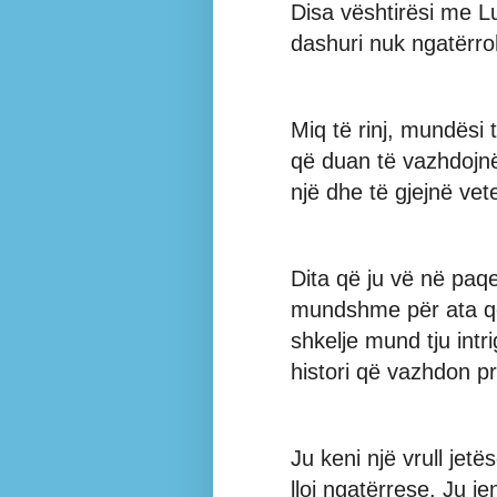
Disa vështirësi me Lu
dashuri nuk ngatërro
Miq të rinj, mundësi 
që duan të vazhdojnë 
një dhe të gjejnë vet
Dita që ju vë në paq
mundshme për ata që
shkelje mund tju intr
histori që vazhdon p
Ju keni një vrull jetës
lloj ngatërrese. Ju j