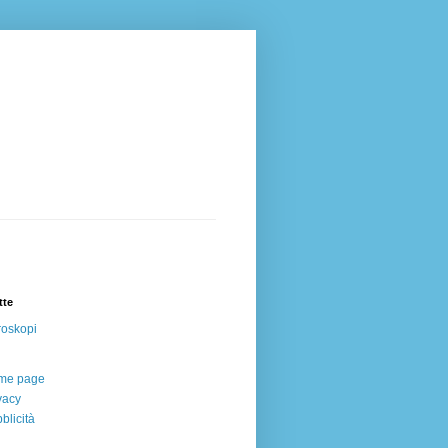
tte
oskopi
me page
vacy
blicità