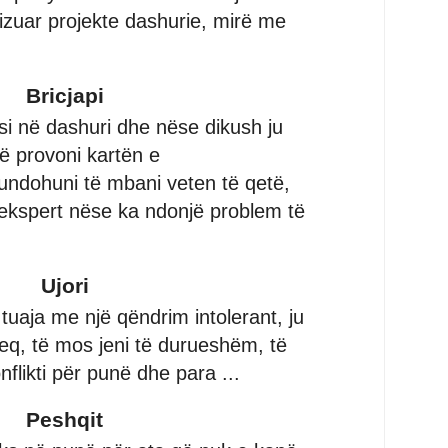
lizuar projekte dashurie, mirë me
Bricjapi
i në dashuri dhe nëse dikush ju
ë provoni kartën e
ndohuni të mbani veten të qetë,
ekspert nëse ka ndonjë problem të
Ujori
 tuaja me një qëndrim intolerant, ju
keq, të mos jeni të durueshëm, të
nflikti për punë dhe para ...
Peshqit