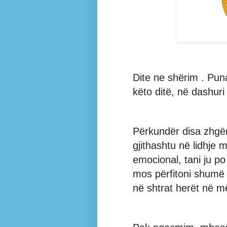
Dite ne shërim . Pu
këto ditë, në dashur
Përkundër disa zhgë
gjithashtu në lidhje 
emocional, tani ju po
mos përfitoni shumë 
në shtrat herët në m