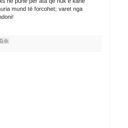
laks në punë për ata që nuk e kanë
uria mund të forcohet; varet nga
ndoni!