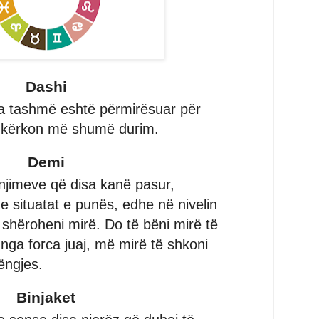
Dashi
na tashmë eshtë përmirësuar për
i kërkon më shumë durim.
Demi
njimeve që disa kanë pasur,
me situatat e punës, edhe në nivelin
 shëroheni mirë. Do të bëni mirë të
nga forca juaj, më mirë të shkoni
ëngjes.
Binjaket