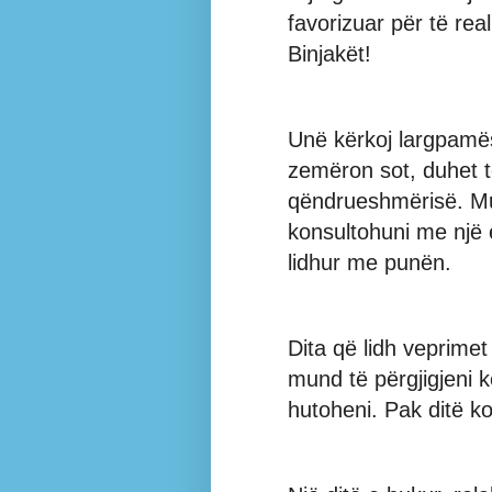
favorizuar për të rea
Binjakët!
Unë kërkoj largpamës
zemëron sot, duhet t
qëndrueshmërisë. Mu
konsultohuni me një 
lidhur me punën.
Dita që lidh veprimet
mund të përgjigjeni 
hutoheni. Pak ditë ko