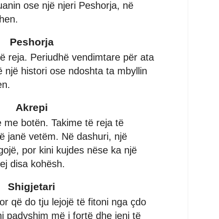
anin ose një njeri Peshorja, në
hen.
Peshorja
të reja. Periudhë vendimtare për ata
një histori ose ndoshta ta mbyllin
en.
Akrepi
e me botën. Takime të reja të
 janë vetëm. Në dashuri, një
igojë, por kini kujdes nëse ka një
rej disa kohësh.
Shigjetari
or që do tju lejojë të fitoni nga çdo
eni padyshim më i fortë dhe jeni të