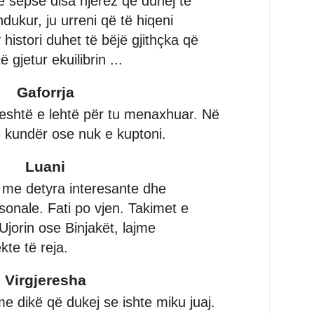
sepse disa njerëz që duhej të
hdukur, ju urreni që të hiqeni
istori duhet të bëjë gjithçka që
gjetur ekuilibrin ...
Gaforrja
eshtë e lehtë për tu menaxhuar. Në
ë kundër ose nuk e kuptoni.
Luani
ë me detyra interesante dhe
sonale. Fati po vjen. Takimet e
Ujorin ose Binjakët, lajme
kte të reja.
Virgjeresha
me dikë që dukej se ishte miku juaj.