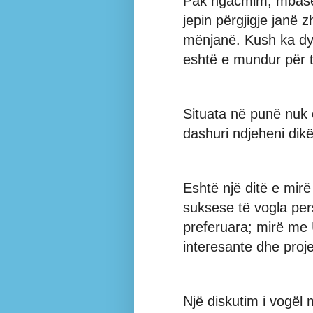
Pak ngacmim, mbase 
jepin përgjigje janë z
mënjanë. Kush ka dy h
eshtë e mundur për të 
Situata në punë nuk 
dashuri ndjeheni dik
Eshtë një ditë e mir
suksese të vogla per
preferuara; mirë me 
interesante dhe proje
Një diskutim i vogël 