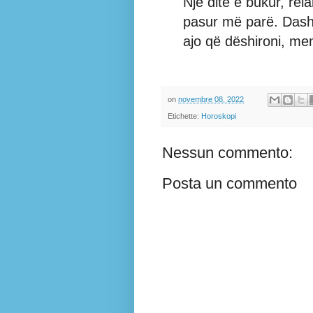
Një ditë e bukur, re
pasur më parë. Dash
ajo që dëshironi, me
on
novembre 08, 2022
Etichette:
Horoskopi
Nessun commento:
Posta un commento