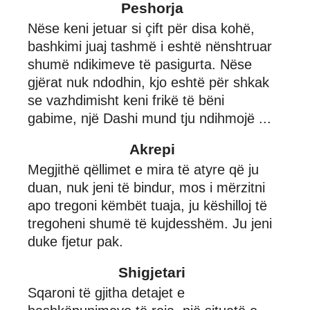
Peshorja
Nëse keni jetuar si çift për disa kohë,
bashkimi juaj tashmë i eshtë nënshtruar
shumë ndikimeve të pasigurta. Nëse
gjërat nuk ndodhin, kjo eshtë për shkak
se vazhdimisht keni frikë të bëni
gabime, një Dashi mund tju ndihmojë ...
Akrepi
Megjithë qëllimet e mira të atyre që ju
duan, nuk jeni të bindur, mos i mërzitni
apo tregoni këmbët tuaja, ju këshilloj të
tregoheni shumë të kujdesshëm. Ju jeni
duke fjetur pak.
Shigjetari
Sqaroni të gjitha detajet e