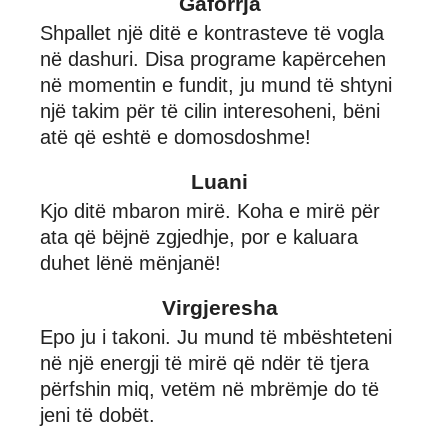
Gaforrja
Shpallet një ditë e kontrasteve të vogla
në dashuri. Disa programe kapërcehen
në momentin e fundit, ju mund të shtyni
një takim për të cilin interesoheni, bëni
atë që eshtë e domosdoshme!
Luani
Kjo ditë mbaron mirë. Koha e mirë për
ata që bëjnë zgjedhje, por e kaluara
duhet lënë mënjanë!
Virgjeresha
Epo ju i takoni. Ju mund të mbështeteni
në një energji të mirë që ndër të tjera
përfshin miq, vetëm në mbrëmje do të
jeni të dobët.