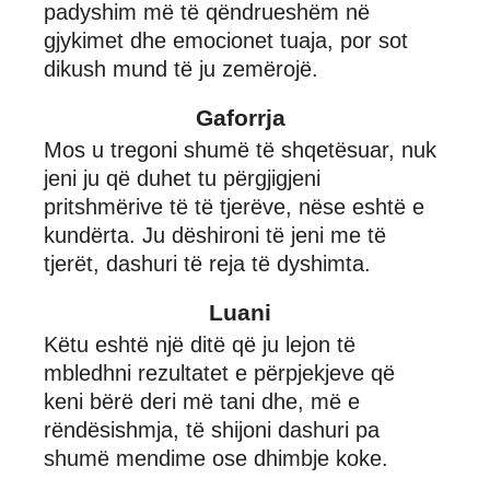
padyshim më të qëndrueshëm në
gjykimet dhe emocionet tuaja, por sot
dikush mund të ju zemërojë.
Gaforrja
Mos u tregoni shumë të shqetësuar, nuk
jeni ju që duhet tu përgjigjeni
pritshmërive të të tjerëve, nëse eshtë e
kundërta. Ju dëshironi të jeni me të
tjerët, dashuri të reja të dyshimta.
Luani
Këtu eshtë një ditë që ju lejon të
mbledhni rezultatet e përpjekjeve që
keni bërë deri më tani dhe, më e
rëndësishmja, të shijoni dashuri pa
shumë mendime ose dhimbje koke.