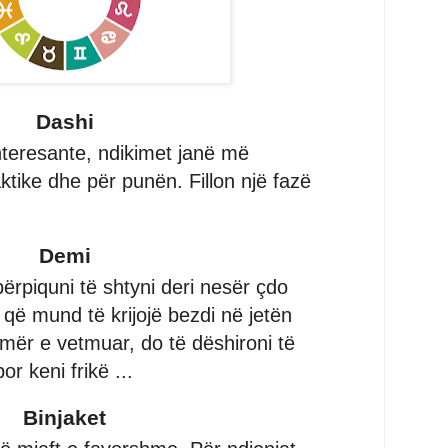
Dashi
nteresante, ndikimet janë më
ktike dhe për punën. Fillon një fazë
Demi
 përpiquni të shtyni deri nesër çdo
e që mund të krijojë bezdi në jetën
emër e vetmuar, do të dëshironi të
por keni frikë ...
Binjaket