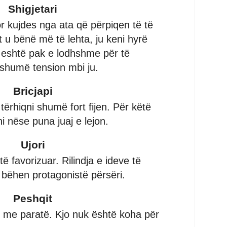
Shigjetari
or kujdes nga ata që përpiqen të të
 u bënë më të lehta, ju keni hyrë
ë eshtë pak e lodhshme për të
shumë tension mbi ju.
Bricjapi
ërhiqni shumë fort fijen. Për këtë
i nëse puna juaj e lejon.
Ujori
të favorizuar. Rilindja e ideve të
 bëhen protagonistë përsëri.
Peshqit
s me paratë. Kjo nuk është koha për