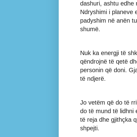
dashuri, ashtu edhe 
Ndryshimi i planeve 
padyshim në anën tua
shumë.
Nuk ka energji të sh
qëndrojnë të qetë d
personin që doni. Gj
të ndjerë.
Jo vetëm që do të rri
do të mund të lidhni
të reja dhe gjithçka 
shpejti.