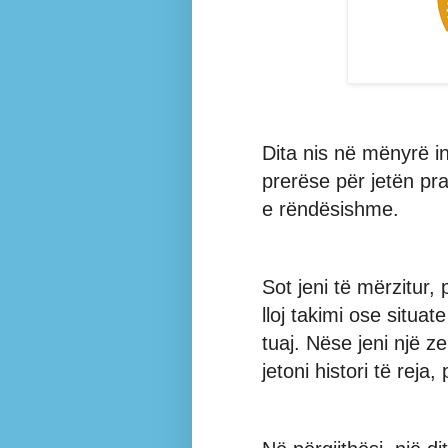
Dita nis në mënyrë i
prerëse për jetën pra
e rëndësishme.
Sot jeni të mërzitur,
lloj takimi ose situat
tuaj. Nëse jeni një z
jetoni histori të reja, 