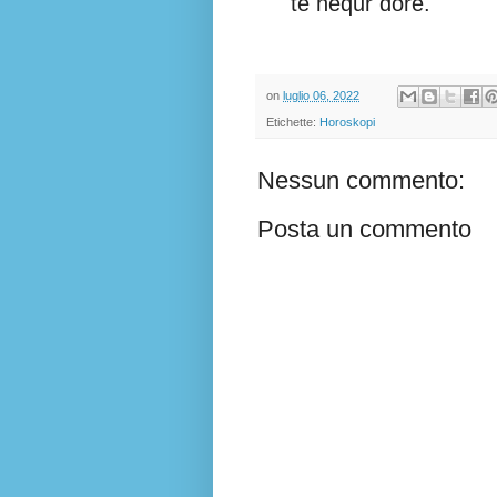
të hequr dorë.
on
luglio 06, 2022
Etichette:
Horoskopi
Nessun commento:
Posta un commento