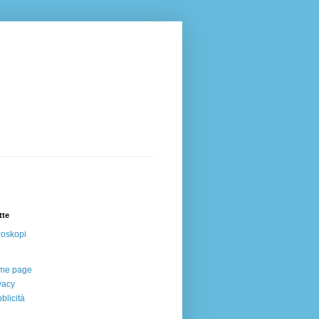
tte
oskopi
me page
vacy
blicità