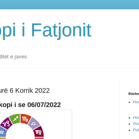
i i Fatjonit
ditet e javes
urë 6 Korrik 2022
Etiche
Hor
opi i se 06/07/2022
Ho
Pri
Pub