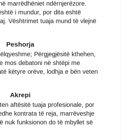
në marrëdhëniet ndërnjerëzore.
eshtë i mundur, por dita eshtë
j. Vështrimet tuaja mund të vlejnë
Peshorja
këlqyeshme; Përgjegjësitë kthehen,
he mos debatoni në shtëpi me
atë këtyre orëve, lodhja e bën veten
Akrepi
ten aftësitë tuaja profesionale, por
 edhe kontrata të reja, marrëveshje
që nuk funksionon do të mbyllet së