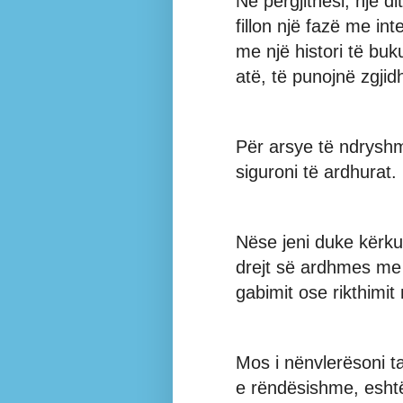
Në përgjithësi, një d
fillon një fazë me in
me një histori të buk
atë, të punojnë zgjidh
Për arsye të ndryshm
siguroni të ardhurat.
Nëse jeni duke kërkua
drejt së ardhmes me 
gabimit ose rikthimit 
Mos i nënvlerësoni t
e rëndësishme, eshtë