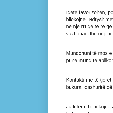
Idetë favorizohen, p
bllokojnë. Ndryshimet
në një rrugë të re q
vazhduar dhe ndjeni 
Mundohuni të mos e t
punë mund të aplikon
Kontakti me të tjerët 
bukura, dashuritë që
Ju lutemi bëni kujde