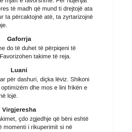
itë mjaft e favorshme. Për ndjenjat
teres të madh që mund ti drejtojë ata
ur ta përcaktojnë atë, ta zyrtarizojnë
je.
Gaforrja
e do të duhet të përpiqeni të
 Favorizohen takime të reja.
Luani
r për dashuri, diçka lëviz. Shikoni
optimizëm dhe mos e lini frikën e
në lojë.
Virgjeresha
akimet, çdo zgjedhje që bëni eshtë
 momenti i rikuperimit si në