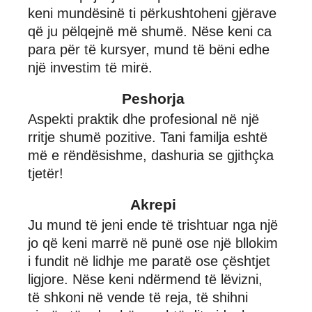
keni mundësinë ti përkushtoheni gjërave
që ju pëlqejnë më shumë. Nëse keni ca
para për të kursyer, mund të bëni edhe
një investim të mirë.
Peshorja
Aspekti praktik dhe profesional në një
rritje shumë pozitive. Tani familja eshtë
më e rëndësishme, dashuria se gjithçka
tjetër!
Akrepi
Ju mund të jeni ende të trishtuar nga një
jo që keni marrë në punë ose një bllokim
i fundit në lidhje me paratë ose çështjet
ligjore. Nëse keni ndërmend të lëvizni,
të shkoni në vende të reja, të shihni