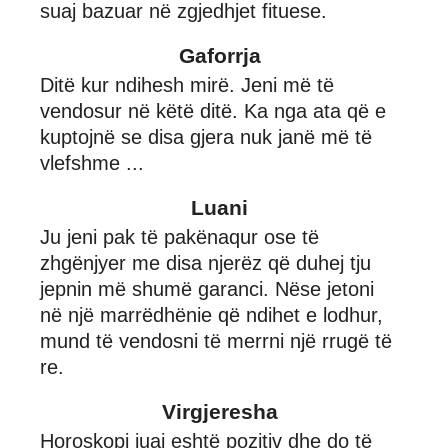
suaj bazuar në zgjedhjet fituese.
Gaforrja
Ditë kur ndihesh mirë. Jeni më të
vendosur në këtë ditë. Ka nga ata që e
kuptojnë se disa gjera nuk janë më të
vlefshme ...
Luani
Ju jeni pak të pakënaqur ose të
zhgënjyer me disa njerëz që duhej tju
jepnin më shumë garanci. Nëse jetoni
në një marrëdhënie që ndihet e lodhur,
mund të vendosni të merrni një rrugë të
re.
Virgjeresha
Horoskopi juaj eshtë pozitiv dhe do të