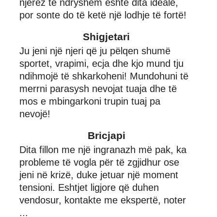
njerëz të ndryshëm eshtë dita ideale,
por sonte do të ketë një lodhje të fortë!
Shigjetari
Ju jeni një njeri që ju pëlqen shumë
sportet, vrapimi, ecja dhe kjo mund tju
ndihmojë të shkarkoheni! Mundohuni të
merrni parasysh nevojat tuaja dhe të
mos e mbingarkoni trupin tuaj pa
nevojë!
Bricjapi
Dita fillon me një ingranazh më pak, ka
probleme të vogla për të zgjidhur ose
jeni në krizë, duke jetuar një moment
tensioni. Eshtjet ligjore që duhen
vendosur, kontakte me ekspertë, noter
...