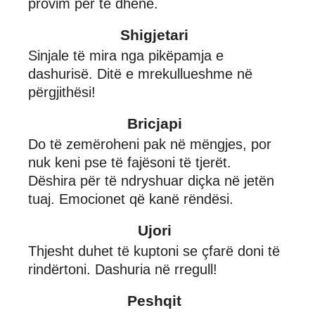
provim për të dhënë.
Shigjetari
Sinjale të mira nga pikëpamja e
dashurisë. Ditë e mrekullueshme në
përgjithësi!
Bricjapi
Do të zemëroheni pak në mëngjes, por
nuk keni pse të fajësoni të tjerët.
Dëshira për të ndryshuar diçka në jetën
tuaj. Emocionet që kanë rëndësi.
Ujori
Thjesht duhet të kuptoni se çfarë doni të
rindërtoni. Dashuria në rregull!
Peshqit