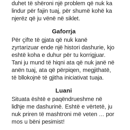
duhet të shëroni një problem që nuk ka
lindur për fajin tuaj, për shumë kohë ka
njerëz që ju vënë në siklet.
Gaforrja
Për çifte të gjata që nuk kanë
zyrtarizuar ende një histori dashurie, kjo
eshtë koha e duhur për tu korrigjuar.
Tani ju mund të hiqni ata që nuk janë në
anën tuaj, ata që përpiqen, megjithatë,
të bllokojnë të gjitha iniciativat tuaja.
Luani
Situata është e paqëndrueshme në
lidhje me dashurinë. Eshtë e vërtetë, ju
nuk priren të mashtroni më veten ... por
mos u bëni pesimist!