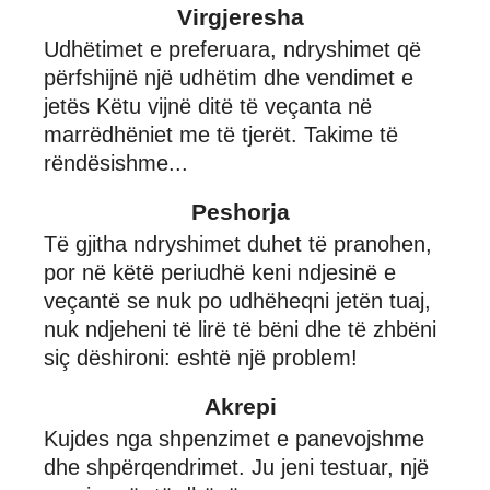
Virgjeresha
Udhëtimet e preferuara, ndryshimet që
përfshijnë një udhëtim dhe vendimet e
jetës Këtu vijnë ditë të veçanta në
marrëdhëniet me të tjerët. Takime të
rëndësishme...
Peshorja
Të gjitha ndryshimet duhet të pranohen,
por në këtë periudhë keni ndjesinë e
veçantë se nuk po udhëheqni jetën tuaj,
nuk ndjeheni të lirë të bëni dhe të zhbëni
siç dëshironi: eshtë një problem!
Akrepi
Kujdes nga shpenzimet e panevojshme
dhe shpërqendrimet. Ju jeni testuar, një