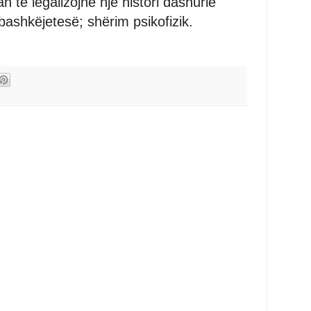
n të legalizojnë një histori dashurie
ashkëjetesë; shërim psikofizik.