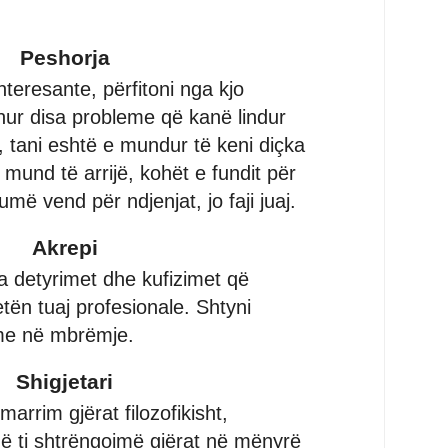
.
Peshorja
nteresante, përfitoni nga kjo
dhur disa probleme që kanë lindur
t, tani eshtë e mundur të keni diçka
und të arrijë, kohët e fundit për
më vend për ndjenjat, jo faji juaj.
Akrepi
ga detyrimet dhe kufizimet që
etën tuaj profesionale. Shtyni
me në mbrëmje.
Shigjetari
arrim gjërat filozofikisht,
ë ti shtrëngojmë gjërat në mënyrë