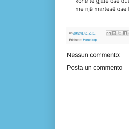
kohë të gjatë ose dua
me një martesë ose b
on
agosto 18, 2021
Etichette:
Horoskopi
Nessun commento:
Posta un commento