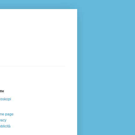
tte
oskopi
me page
vacy
blicità