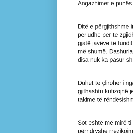
Angazhimet e punës
Ditë e përgjithshme i
periudhë për të zgji
gjatë javëve të fundi
më shumë. Dashuria m
disa nuk ka pasur shu
Duhet të çliroheni n
gjithashtu kufizojnë j
takime të rëndësish
Sot eshtë më mirë ti m
përndryshe rrezikojm