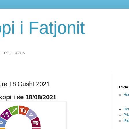
i i Fatjonit
ditet e javes
urë 18 Gusht 2021
Etiche
Hor
opi i se 18/08/2021
Ho
Pri
Pub