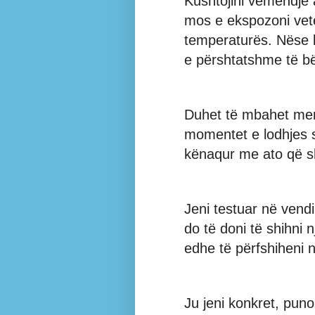
Kushtojini vëmendje a
mos e ekspozoni vete
temperaturës. Nëse 
e përshtatshme të bë
Duhet të mbahet me
momentet e lodhjes s
kënaqur me ato që sh
Jeni testuar në vend
do të doni të shihni 
edhe të përfshiheni 
Ju jeni konkret, pun