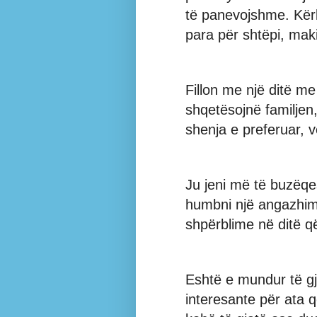
të panevojshme. Kë
para për shtëpi, mak
Fillon me një ditë m
shqetësojnë familjen,
shenja e preferuar, 
Ju jeni më të buzëqe
humbni një angazhi
shpërblime në ditë që
Eshtë e mundur të gje
interesante për ata 