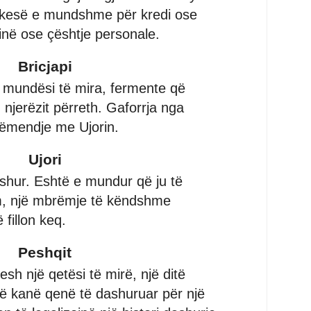
rkesë e mundshme për kredi ose
inë ose çështje personale.
Bricjapi
e mundësi të mira, fermente që
 njerëzit përreth. Gaforrja nga
vëmendje me Ujorin.
Ujori
shur. Eshtë e mundur që ju të
m, një mbrëmje të këndshme
 fillon keq.
Peshqit
sh një qetësi të mirë, një ditë
që kanë qenë të dashuruar për një