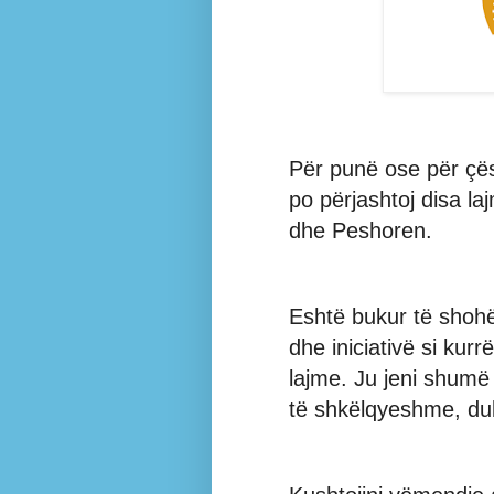
Për punë ose për çës
po përjashtoj disa la
dhe Peshoren.
Eshtë bukur të shohë
dhe iniciativë si kurr
lajme. Ju jeni shumë 
të shkëlqyeshme, duke