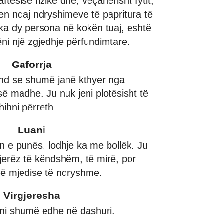
ftësisë fizike dhe, veçanërisht fytit,
n ndaj ndryshimeve të papritura të
ka dy persona në kokën tuaj, eshtë
ni një zgjedhje përfundimtare.
Gaforrja
nd se shumë janë kthyer nga
ë madhe. Ju nuk jeni plotësisht të
ihni përreth.
Luani
in e punës, lodhje ka me bollëk. Ju
njerëz të këndshëm, të mirë, por
në mjedise të ndryshme.
Virgjeresha
oni shumë edhe në dashuri.