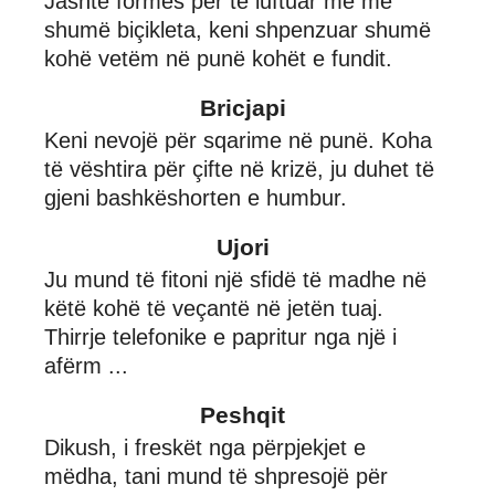
Jashtë formës për të luftuar me më
shumë biçikleta, keni shpenzuar shumë
kohë vetëm në punë kohët e fundit.
Bricjapi
Keni nevojë për sqarime në punë. Koha
të vështira për çifte në krizë, ju duhet të
gjeni bashkëshorten e humbur.
Ujori
Ju mund të fitoni një sfidë të madhe në
këtë kohë të veçantë në jetën tuaj.
Thirrje telefonike e papritur nga një i
afërm ...
Peshqit
Dikush, i freskët nga përpjekjet e
mëdha, tani mund të shpresojë për