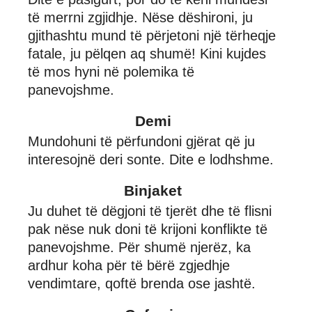
të merrni zgjidhje. Nëse dëshironi, ju
gjithashtu mund të përjetoni një tërheqje
fatale, ju pëlqen aq shumë! Kini kujdes
të mos hyni në polemika të
panevojshme.
Demi
Mundohuni të përfundoni gjërat që ju
interesojnë deri sonte. Dite e lodhshme.
Binjaket
Ju duhet të dëgjoni të tjerët dhe të flisni
pak nëse nuk doni të krijoni konflikte të
panevojshme. Për shumë njerëz, ka
ardhur koha për të bërë zgjedhje
vendimtare, qoftë brenda ose jashtë.