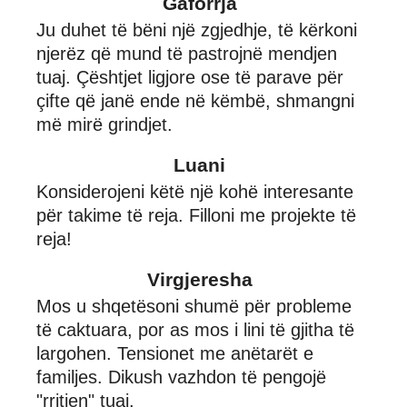
Gaforrja
Ju duhet të bëni një zgjedhje, të kërkoni
njerëz që mund të pastrojnë mendjen
tuaj. Çështjet ligjore ose të parave për
çifte që janë ende në këmbë, shmangni
më mirë grindjet.
Luani
Konsiderojeni këtë një kohë interesante
për takime të reja. Filloni me projekte të
reja!
Virgjeresha
Mos u shqetësoni shumë për probleme
të caktuara, por as mos i lini të gjitha të
largohen. Tensionet me anëtarët e
familjes. Dikush vazhdon të pengojë
"rritjen" tuaj.