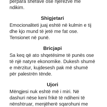
përpara shefave ose njerëzve me
ndikim.
Shigjetari
Emocionaliteti juaj eshtë në kulmin e tij
dhe kjo mund të jetë me fat ose.
Tensionet në punë.
Bricjapi
Sa keq që ato shqetësime të punës ose
të një natyre ekonomike. Dukesh shumë
e mërzitur, kujdesesh pak më shumë
për palestrën tënde.
Ujori
Mëngjesi nuk eshtë më i miri. Në
dashuri nëse keni frikë të ndiheni të
nënshtruar, menjëherë sqarohuni me