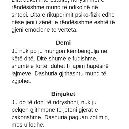
rëndësishme mund të ndikojnë në
shtëpi. Dita e rikuperimit psiko-fizik edhe
nëse jeni i zënë: e rëndësishme eshtë të
gjeni emocione të vërteta.
Demi
Ju nuk po ju mungon këmbëngulja në
këtë ditë. Ditë shumë e fuqishme,
shumë e fortë, duhet ti japim hapësirë
lajmeve. Dashuria gjithashtu mund të
zgjohet.
Binjaket
Ju do të doni të ndryshoni, nuk ju
pëlqen gjithmonë të jetoni gjërat e
zakonshme. Dashuria paguan zotimin,
mos u lodhe.