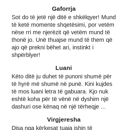
Gaforrja
Sot do të jetë një ditë e shkëlqyer! Mund
të ketë momente shqetësimi, por vetëm
nëse rri me njerëzit që vetëm mund të
thonë jo. Unë thuajse mund të them që
ajo që prekni bëhet ari, instinkt i
shpërblyer!
Luani
Këto ditë ju duhet të punoni shumë për
të hyrë më shumë në punë. Kini kujdes
të mos luani letra të gabuara. Kjo nuk
eshtë koha për të vënë në dyshim një
dashuri ose kënaq në një tërheqje ...
Virgjeresha
Disa nga kërkesat tuaja ishin të