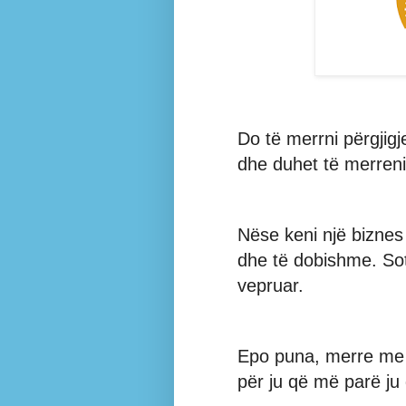
Do të merrni përgjigj
dhe duhet të merreni
Nëse keni një biznes
dhe të dobishme. Sot j
vepruar.
Epo puna, merre me
për ju që më parë ju