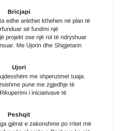
Bricjapi
ta edhe ankthet kthehen në plan të
rfunduar së fundmi një
ë projekt ose një rol të ndryshuar
suar. Me Ujorin dhe Shigjetarin
Ujori
 kujdesshëm me shpenzimet tuaja.
ësishme pune me zgjedhje të
ikuperimi i iniciativave të
Peshqit
nga gjërat e zakonshme po rritet më