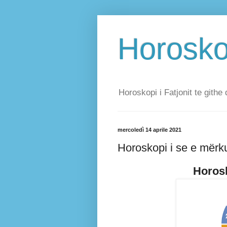
Horoskop
Horoskopi i Fatjonit te githe 
mercoledì 14 aprile 2021
Horoskopi i se e mërku
Horosk