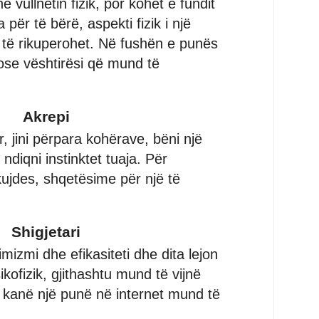
e vullnetin fizik, por kohët e fundit
për të bërë, aspekti fizik i një
të rikuperohet. Në fushën e punës
se vështirësi që mund të
Akrepi
 jini përpara kohërave, bëni një
ndiqni instinktet tuaja. Për
kujdes, shqetësime për një të
Shigjetari
izmi dhe efikasiteti dhe dita lejon
ikofizik, gjithashtu mund të vijnë
ë kanë një punë në internet mund të