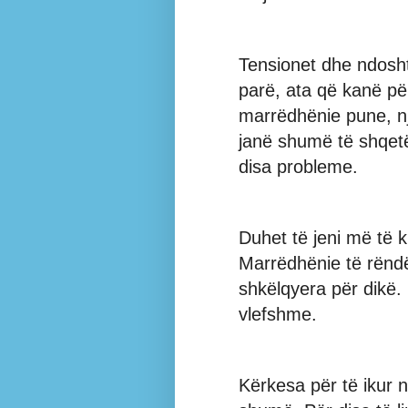
Tensionet dhe ndosh
parë, ata që kanë pë
marrëdhënie pune, nj
janë shumë të shqetë
disa probleme.
Duhet të jeni më të
Marrëdhënie të rënd
shkëlqyera për dikë. R
vlefshme.
Kërkesa për të ikur 