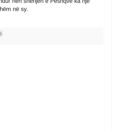
indur nën shenjën e Peshqve ka një
shëm në sy.