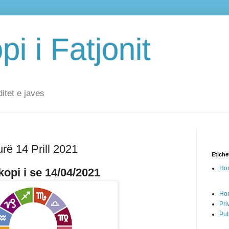
i i Fatjonit
ditet e javes
rë 14 Prill 2021
Etiche
Hor
opi i se 14/04/2021
Ho
Pri
Pub