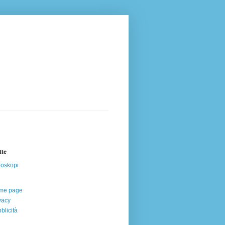
tte
oskopi
me page
vacy
blicità