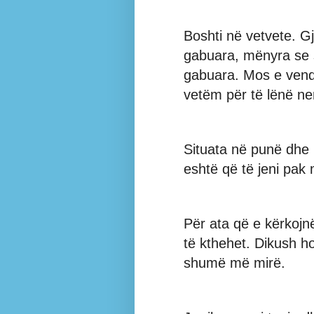
Boshti në vetvete. Gj
gabuara, mënyra se si
gabuara. Mos e vend
vetëm për të lënë ne
Situata në punë dhe n
eshtë që të jeni pak 
Për ata që e kërkojn
të kthehet. Dikush h
shumë më mirë.