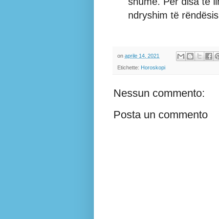
shumë. Për disa të l
ndryshim të rëndësi
on
aprile 14, 2021
Etichette:
Horoskopi
Nessun commento:
Posta un commento