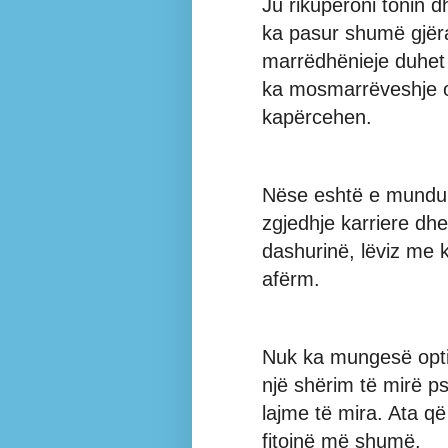
Ju rikuperoni tonin dh
ka pasur shumë gjëra 
marrëdhënieje duhet 
ka mosmarrëveshje o
kapërcehen.
Nëse eshtë e mundur,
zgjedhje karriere dhe 
dashurinë, lëviz me 
afërm.
Nuk ka mungesë optim
një shërim të mirë ps
lajme të mira. Ata q
fitojnë më shumë.