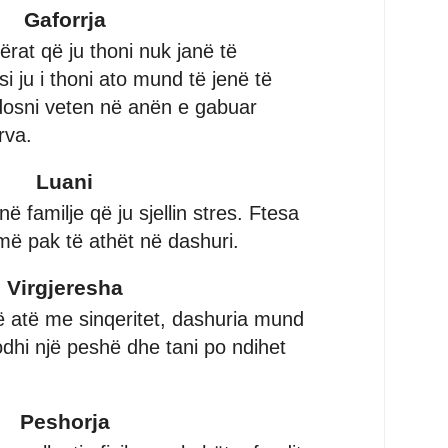
Gaforrja
ërat që ju thoni nuk janë të
 ju i thoni ato mund të jenë të
osni veten në anën e gabuar
rva.
Luani
ë familje që ju sjellin stres. Ftesa
më pak të athët në dashuri.
Virgjeresha
ë atë me sinqeritet, dashuria mund
odhi një peshë dhe tani po ndihet
Peshorja