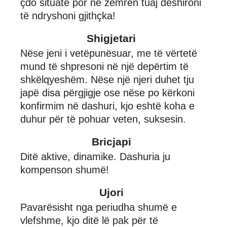
çdo situatë por në zemrën tuaj dëshironi
të ndryshoni gjithçka!
Shigjetari
Nëse jeni i vetëpunësuar, me të vërtetë
mund të shpresoni në një depërtim të
shkëlqyeshëm. Nëse një njeri duhet tju
japë disa përgjigje ose nëse po kërkoni
konfirmim në dashuri, kjo eshtë koha e
duhur për të pohuar veten, suksesin.
Bricjapi
Ditë aktive, dinamike. Dashuria ju
kompenson shumë!
Ujori
Pavarësisht nga periudha shumë e
vlefshme, kjo ditë lë pak për të