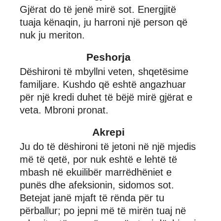
Gjërat do të jenë mirë sot. Energjitë
tuaja kënaqin, ju harroni një person që
nuk ju meriton.
Peshorja
Dëshironi të mbyllni veten, shqetësime
familjare. Kushdo që eshtë angazhuar
për një kredi duhet të bëjë mirë gjërat e
veta. Mbroni pronat.
Akrepi
Ju do të dëshironi të jetoni në një mjedis
më të qetë, por nuk eshtë e lehtë të
mbash në ekuilibër marrëdhëniet e
punës dhe afeksionin, sidomos sot.
Betejat janë mjaft të rënda për tu
përballur; po jepni më të mirën tuaj në