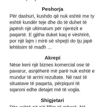
Peshorja
Për dashuri, kushdo që nuk eshtë me ty
eshtë kundër teje dhe do të duhet të
japësh një ultimatum për njerëzit e
paqartë. E gjitha duket kaq e vështirë,
por një lajm i mirë së shpejti do tju japë
lehtësim të madh ...
Akrepi
Nëse keni një biznes komercial ose të
pavarur, asnjëherë më parë nuk eshtë e
mundur të arrini rezultate. Në rast të
situatave të paqarta, përpiquni të
sqaroni edhe detajet më të vogla.
Shigjetari