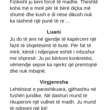
Fizikisht ju keni forcë të madhe. Theshtë
koha më e mirë për të bërë diçka më
shumë dhe kush e di nëse dikush nuk
ka tashmë një punë të re ...
Luani
Ju do të jeni në gjendje të kapërceni një
fazë të shqetësimit të butë. Për fat të
mirë, këndi i ndjenjave eshtë i mbushur
me shpresë. Ju po kërkoni konkretësi,
vëmendje sepse ka njerëz që premtojnë
dhe nuk mbajnë.
Virgjeresha
Lehtësirat e parashikuara, gjithashtu në
fushën juridike. Në dashuri mund të
rikuperoni një vullnet të madh. Ju mund
të ndreqni një lot!