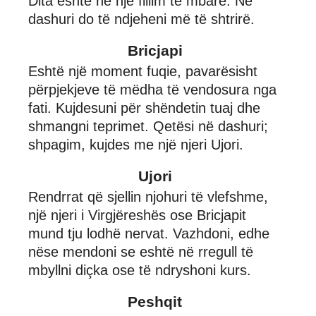
Dita eshtë në një fillim të mbarë. Në
dashuri do të ndjeheni më të shtrirë.
Bricjapi
Eshtë një moment fuqie, pavarësisht
përpjekjeve të mëdha të vendosura nga
fati. Kujdesuni për shëndetin tuaj dhe
shmangni teprimet. Qetësi në dashuri;
shpagim, kujdes me një njeri Ujori.
Ujori
Rendrrat që sjellin njohuri të vlefshme,
një njeri i Virgjëreshës ose Bricjapit
mund tju lodhë nervat. Vazhdoni, edhe
nëse mendoni se eshtë në rregull të
mbyllni diçka ose të ndryshoni kurs.
Peshqit