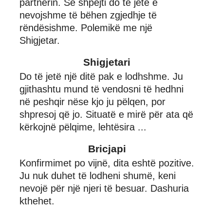
partnerin. Së shpejti do të jetë e
nevojshme të bëhen zgjedhje të
rëndësishme. Polemikë me një
Shigjetar.
Shigjetari
Do të jetë një ditë pak e lodhshme. Ju
gjithashtu mund të vendosni të hedhni
në peshqir nëse kjo ju pëlqen, por
shpresoj që jo. Situatë e mirë për ata që
kërkojnë pëlqime, lehtësira ...
Bricjapi
Konfirmimet po vijnë, dita eshtë pozitive.
Ju nuk duhet të lodheni shumë, keni
nevojë për një njeri të besuar. Dashuria
kthehet.