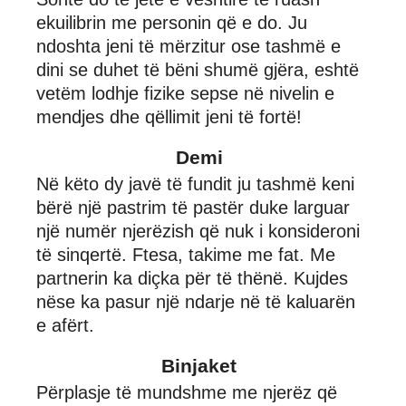
ekuilibrin me personin që e do. Ju
ndoshta jeni të mërzitur ose tashmë e
dini se duhet të bëni shumë gjëra, eshtë
vetëm lodhje fizike sepse në nivelin e
mendjes dhe qëllimit jeni të fortë!
Demi
Në këto dy javë të fundit ju tashmë keni
bërë një pastrim të pastër duke larguar
një numër njerëzish që nuk i konsideroni
të sinqertë. Ftesa, takime me fat. Me
partnerin ka diçka për të thënë. Kujdes
nëse ka pasur një ndarje në të kaluarën
e afërt.
Binjaket
Përplasje të mundshme me njerëz që