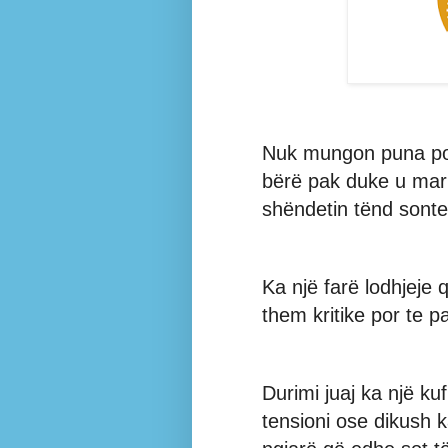
Nuk mungon puna por
bërë pak duke u marr
shëndetin tënd sonte
Ka një farë lodhjeje 
them kritike por te 
Durimi juaj ka një ku
tensioni ose dikush 