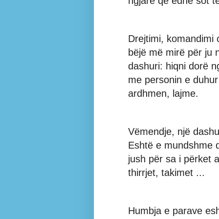
ngjarë që edhe sot t
Drejtimi, komandimi 
bëjë më mirë për ju n
dashuri: hiqni dorë 
me personin e duhur 
ardhmen, lajme.
Vëmendje, një dashur
Eshtë e mundshme q
jush për sa i përket 
thirrjet, takimet ...
Humbja e parave esh