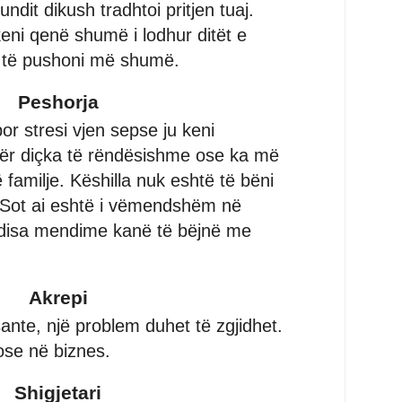
ndit dikush tradhtoi pritjen tuaj.
keni qenë shumë i lodhur ditët e
t të pushoni më shumë.
Peshorja
r stresi vjen sepse ju keni
për diçka të rëndësishme ose ka më
familje. Këshilla nuk eshtë të bëni
. Sot ai eshtë i vëmendshëm në
disa mendime kanë të bëjnë me
Akrepi
sante, një problem duhet të zgjidhet.
ose në biznes.
Shigjetari