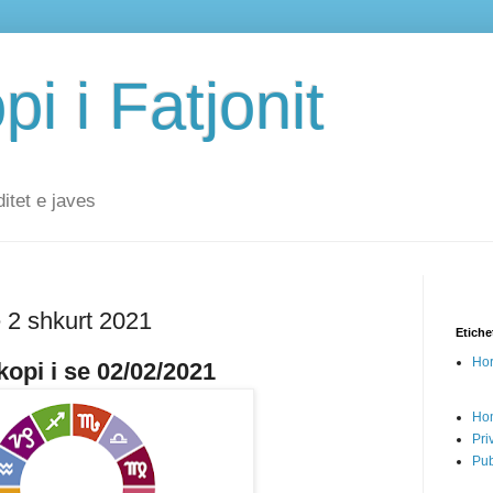
i i Fatjonit
ditet e javes
ë 2 shkurt 2021
Etiche
Hor
opi i se 02/02/2021
Ho
Pri
Pub