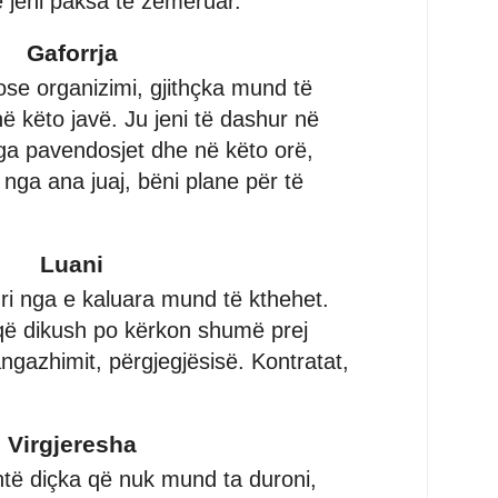
ë jeni paksa të zemëruar.
Gaforrja
ose organizimi, gjithçka mund të
ë këto javë. Ju jeni të dashur në
nga pavendosjet dhe në këto orë,
nga ana juaj, bëni plane për të
Luani
i nga e kaluara mund të kthehet.
ë dikush po kërkon shumë prej
angazhimit, përgjegjësisë. Kontratat,
Virgjeresha
të diçka që nuk mund ta duroni,