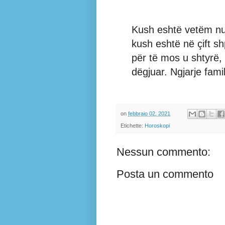
Kush eshtë vetëm nu
kush eshtë në çift s
për të mos u shtyrë,
dëgjuar. Ngjarje famil
on
febbraio 02, 2021
Etichette:
Horoskopi
Nessun commento:
Posta un commento