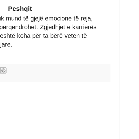
Peshqit
k mund të gjejë emocione të reja,
hpërqendrohet. Zgjedhjet e karrierës
 eshtë koha për ta bërë veten të
jare.