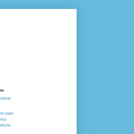
tte
oskopi
me page
vacy
blicità