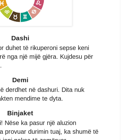
Dashi
 duhet të rikuperoni sepse keni
ë nga një mijë gjëra. Kujdesu për
.
Demi
që derdhet në dashuri. Dita nuk
pakten mendime te dyta.
Binjaket
fi! Nëse ka pasur një aluzion
ka provuar durimin tuaj, ka shumë të