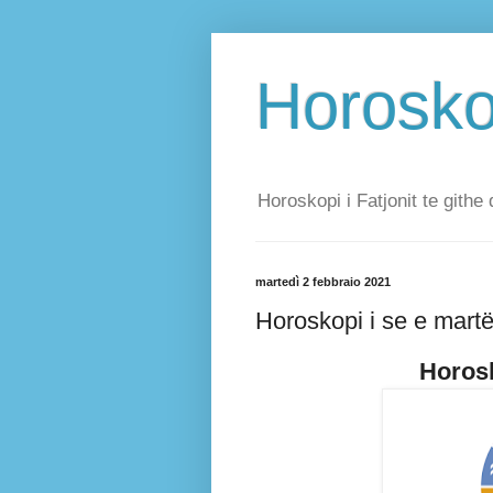
Horoskop
Horoskopi i Fatjonit te githe 
martedì 2 febbraio 2021
Horoskopi i se e mart
Horosk