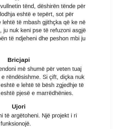
vullnetin tënd, dëshirën tënde për
lodhja eshtë e tepërt, sot për
 lehtë të mbash gjithçka që ke në
, ju nuk keni pse të refuzoni asgjë
bën të ndjeheni dhe peshon mbi ju
Bricjapi
mendoni më shumë për veten tuaj
e rëndësishme. Si çift, diçka nuk
 eshtë e lehtë të bësh zgjedhje të
 eshtë pjesë e marrëdhënies.
Ujori
i të argëtoheni. Një projekt i ri
funksionojë.