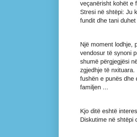
veçanërisht kohët e fu
Stresi në shtëpi: Ju 
fundit dhe tani duhe
Një moment lodhje, po
vendosur të synoni 
shumë përgjegjësi në 
zgjedhje të nxituara
fushën e punës dhe 
familjen ...
Kjo ditë eshtë intere
Diskutime në shtëpi 