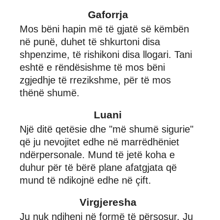
Gaforrja
Mos bëni hapin më të gjatë së këmbën
në punë, duhet të shkurtoni disa
shpenzime, të rishikoni disa llogari. Tani
eshtë e rëndësishme të mos bëni
zgjedhje të rrezikshme, për të mos
thënë shumë.
Luani
Një ditë qetësie dhe "më shumë sigurie"
që ju nevojitet edhe në marrëdhëniet
ndërpersonale. Mund të jetë koha e
duhur për të bërë plane afatgjata që
mund të ndikojnë edhe në çift.
Virgjeresha
Ju nuk ndiheni në formë të përsosur. Ju