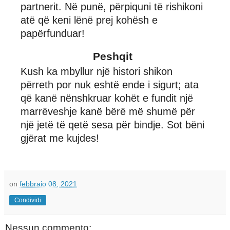
partnerit. Në punë, përpiquni të rishikoni
atë që keni lënë prej kohësh e
papërfunduar!
Peshqit
Kush ka mbyllur një histori shikon
përreth por nuk eshtë ende i sigurt; ata
që kanë nënshkruar kohët e fundit një
marrëveshje kanë bërë më shumë për
një jetë të qetë sesa për bindje. Sot bëni
gjërat me kujdes!
on
febbraio 08, 2021
Condividi
Nessun commento: