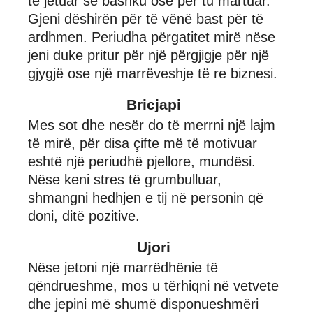
të jetuar së bashku ose për tu martuar.
Gjeni dëshirën për të vënë bast për të
ardhmen. Periudha përgatitet mirë nëse
jeni duke pritur për një përgjigje për një
gjygjë ose një marrëveshje të re biznesi.
Bricjapi
Mes sot dhe nesër do të merrni një lajm
të mirë, për disa çifte më të motivuar
eshtë një periudhë pjellore, mundësi.
Nëse keni stres të grumbulluar,
shmangni hedhjen e tij në personin që
doni, ditë pozitive.
Ujori
Nëse jetoni një marrëdhënie të
qëndrueshme, mos u tërhiqni në vetvete
dhe jepini më shumë disponueshmëri