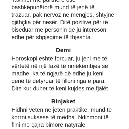
bashkëpunëtorë mund të jenë të
trazuar, pak nervoz në mëngjes, shtyjnë
gjithçka për nesër. Ditë pozitive për të
biseduar me personin që ju intereson
edhe për shpjegime të thjeshta.
Demi
Horoskopi eshtë forcuar, ju jeni me të
vërtetë në një fazë të rimëkëmbjes së
madhe, ka të ngjarë që edhe ju keni
qenë të detyruar të filloni nga e para.
Dite kur duhet të keni kujdes me fjalët.
Binjaket
Hidhni veten në jetën praktike, mund të
korrni suksese të mëdha. Ndihmoni të
flini me çajra bimorë natyralë.