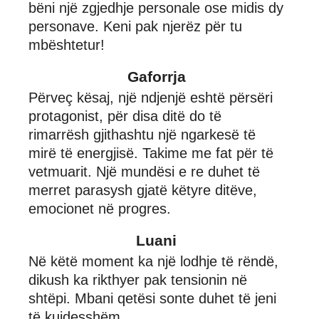
bëni një zgjedhje personale ose midis dy
personave. Keni pak njerëz për tu
mbështetur!
Gaforrja
Përveç kësaj, një ndjenjë eshtë përsëri
protagonist, për disa ditë do të
rimarrësh gjithashtu një ngarkesë të
mirë të energjisë. Takime me fat për të
vetmuarit. Një mundësi e re duhet të
merret parasysh gjatë këtyre ditëve,
emocionet në progres.
Luani
Në këtë moment ka një lodhje të rëndë,
dikush ka rikthyer pak tensionin në
shtëpi. Mbani qetësi sonte duhet të jeni
të kujdesshëm.