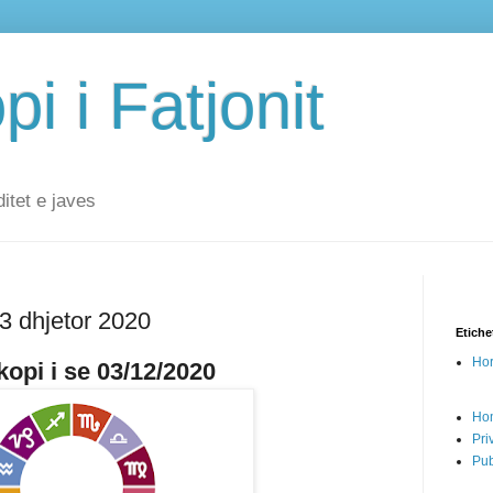
i i Fatjonit
ditet e javes
 3 dhjetor 2020
Etiche
Hor
opi i se 03/12/2020
Ho
Pri
Pub