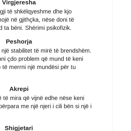
Virgjeresha
rgji të shkëlqyeshme dhe kjo
mojë në gjithçka, nëse doni të
ta bëni. Shërimi psikofizik.
Peshorja
një stabilitet të mirë të brendshëm.
hni çdo problem që mund të keni
të merrni një mundësi për tu
Akrepi
ë të mira që vijnë edhe nëse keni
rpara me një njeri i cili bën si një i
Shigjetari