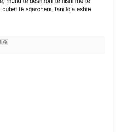
, mund të dëshironi të flisni me të
i duhet të sqaroheni, tani loja eshtë