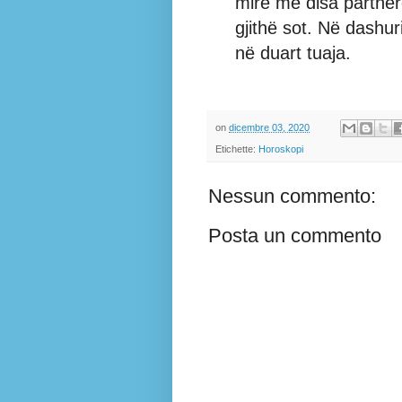
mirë me disa partnerë
gjithë sot. Në dashur
në duart tuaja.
on
dicembre 03, 2020
Etichette:
Horoskopi
Nessun commento:
Posta un commento