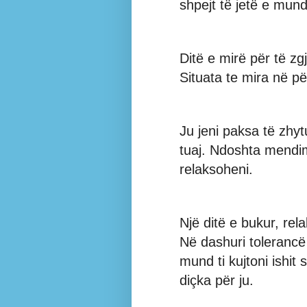
shpejt të jetë e mund
Ditë e mirë për të zg
Situata te mira në për
Ju jeni paksa të zh
tuaj. Ndoshta mendim
relaksoheni.
Një ditë e bukur, rel
Në dashuri tolerancë
mund ti kujtoni ishit
diçka për ju.