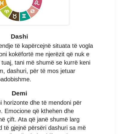
Dashi
endje të kapërcejnë situata të vogla
oni kokëfortë me njerëzit që nuk e
tuaj, tani më shumë se kurrë keni
m, dashuri, për të mos jetuar
padobishme.
Demi
i horizonte dhe të mendoni për
e. Emocione që kthehen dhe
në çift. Ata që janë shumë larg
d të gjejnë përsëri dashuri sa më