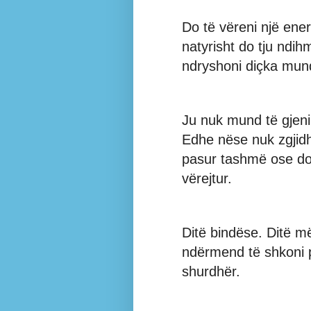
Do të vëreni një ene
natyrisht do tju ndih
ndryshoni diçka mund 
Ju nuk mund të gjeni 
Edhe nëse nuk zgjid
pasur tashmë ose do 
vërejtur.
Ditë bindëse. Ditë m
ndërmend të shkoni pë
shurdhër.