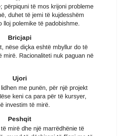
e; përpiquni të mos krijoni probleme
në, duhet të jemi të kujdesshëm
 lloj polemike të padobishme.
Bricjapi
t, nëse diçka eshtë mbyllur do të
ë mirë. Racionaliteti nuk paguan në
Ujori
 lidhen me punën, për një projekt
ëse keni ca para për të kursyer,
ë investim të mirë.
Peshqit
 të mirë dhe një marrëdhënie të