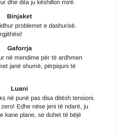
ur dhe dita ju këshillon mirë.
Binjaket
jidhur problemet e dashurisë.
gjithësi!
Gaforrja
ytur në mendime për të ardhmen
et janë shumë, përpiquni të
Luani
aks në punë pas disa ditësh tensioni.
 zero! Edhe nëse jeni të ndarë, ju
 se kane plane, se duhet të bëjë