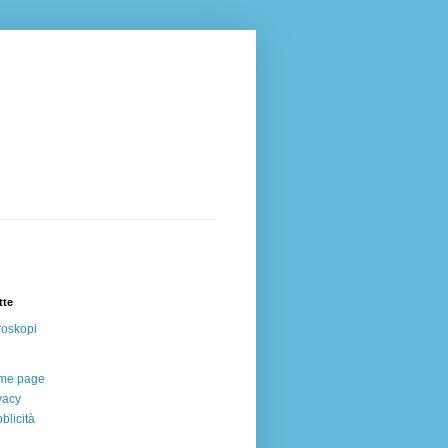
tte
oskopi
me page
vacy
blicità