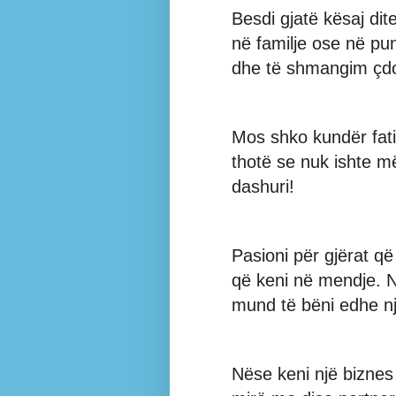
Besdi gjatë kësaj dit
në familje ose në pu
dhe të shmangim çdo
Mos shko kundër fati
thotë se nuk ishte m
dashuri!
Pasioni për gjërat që
që keni në mendje. N
mund të bëni edhe nj
Nëse keni një biznes