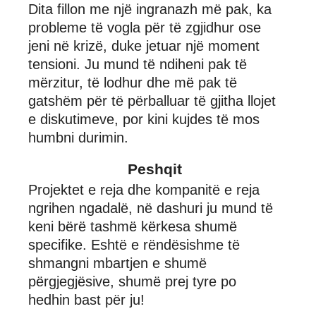
Dita fillon me një ingranazh më pak, ka
probleme të vogla për të zgjidhur ose
jeni në krizë, duke jetuar një moment
tensioni. Ju mund të ndiheni pak të
mërzitur, të lodhur dhe më pak të
gatshëm për të përballuar të gjitha llojet
e diskutimeve, por kini kujdes të mos
humbni durimin.
Peshqit
Projektet e reja dhe kompanitë e reja
ngrihen ngadalë, në dashuri ju mund të
keni bërë tashmë kërkesa shumë
specifike. Eshtë e rëndësishme të
shmangni mbartjen e shumë
përgjegjësive, shumë prej tyre po
hedhin bast për ju!