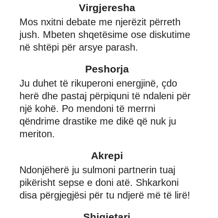
Virgjeresha
Mos nxitni debate me njerëzit përreth
jush. Mbeten shqetësime ose diskutime
në shtëpi për arsye parash.
Peshorja
Ju duhet të rikuperoni energjinë, çdo
herë dhe pastaj përpiquni të ndaleni për
një kohë. Po mendoni të merrni
qëndrime drastike me dikë që nuk ju
meriton.
Akrepi
Ndonjëherë ju sulmoni partnerin tuaj
pikërisht sepse e doni atë. Shkarkoni
disa përgjegjësi për tu ndjerë më të lirë!
Shigjetari