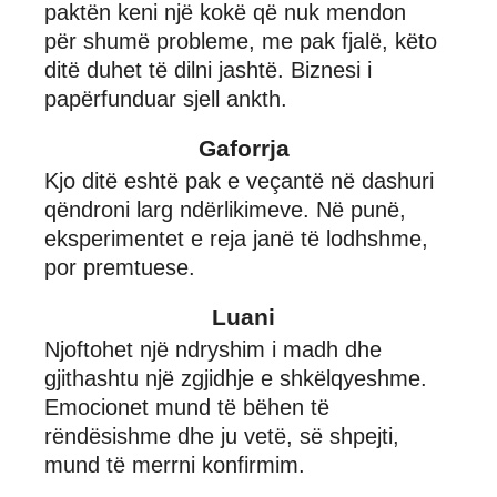
paktën keni një kokë që nuk mendon
për shumë probleme, me pak fjalë, këto
ditë duhet të dilni jashtë. Biznesi i
papërfunduar sjell ankth.
Gaforrja
Kjo ditë eshtë pak e veçantë në dashuri
qëndroni larg ndërlikimeve. Në punë,
eksperimentet e reja janë të lodhshme,
por premtuese.
Luani
Njoftohet një ndryshim i madh dhe
gjithashtu një zgjidhje e shkëlqyeshme.
Emocionet mund të bëhen të
rëndësishme dhe ju vetë, së shpejti,
mund të merrni konfirmim.