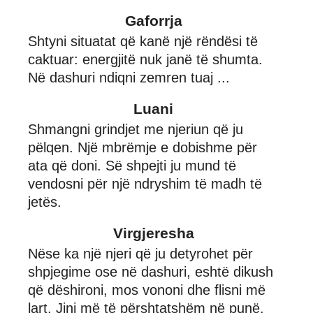
Gaforrja
Shtyni situatat që kanë një rëndësi të
caktuar: energjitë nuk janë të shumta.
Në dashuri ndiqni zemren tuaj ...
Luani
Shmangni grindjet me njeriun që ju
pëlqen. Një mbrëmje e dobishme për
ata që doni. Së shpejti ju mund të
vendosni për një ndryshim të madh të
jetës.
Virgjeresha
Nëse ka një njeri që ju detyrohet për
shpjegime ose në dashuri, eshtë dikush
që dëshironi, mos vononi dhe flisni më
lart. Jini më të përshtatshëm në punë.