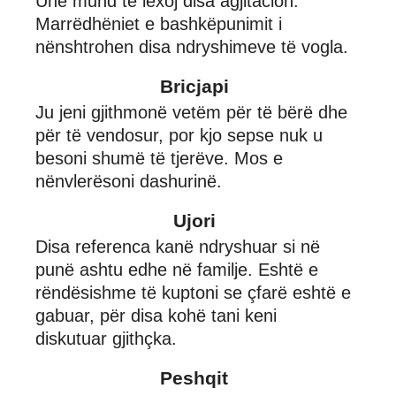
Unë mund të lexoj disa agjitacion.
Marrëdhëniet e bashkëpunimit i
nënshtrohen disa ndryshimeve të vogla.
Bricjapi
Ju jeni gjithmonë vetëm për të bërë dhe
për të vendosur, por kjo sepse nuk u
besoni shumë të tjerëve. Mos e
nënvlerësoni dashurinë.
Ujori
Disa referenca kanë ndryshuar si në
punë ashtu edhe në familje. Eshtë e
rëndësishme të kuptoni se çfarë eshtë e
gabuar, për disa kohë tani keni
diskutuar gjithçka.
Peshqit