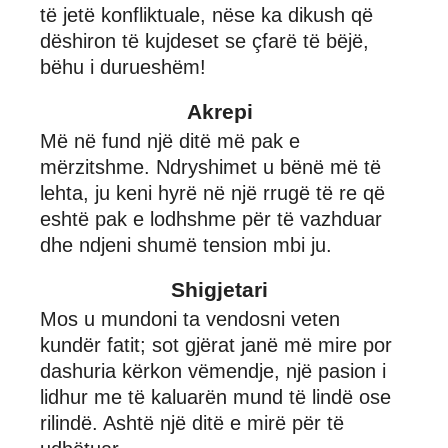
të jetë konfliktuale, nëse ka dikush që
dëshiron të kujdeset se çfarë të bëjë,
bëhu i durueshëm!
Akrepi
Më në fund një ditë më pak e
mërzitshme. Ndryshimet u bënë më të
lehta, ju keni hyrë në një rrugë të re që
eshtë pak e lodhshme për të vazhduar
dhe ndjeni shumë tension mbi ju.
Shigjetari
Mos u mundoni ta vendosni veten
kundër fatit; sot gjërat janë më mire por
dashuria kërkon vëmendje, një pasion i
lidhur me të kaluarën mund të lindë ose
rilindë. Ashtë një ditë e mirë për të