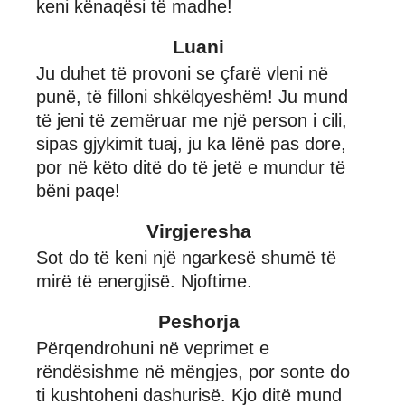
keni kënaqësi të madhe!
Luani
Ju duhet të provoni se çfarë vleni në
punë, të filloni shkëlqyeshëm! Ju mund
të jeni të zemëruar me një person i cili,
sipas gjykimit tuaj, ju ka lënë pas dore,
por në këto ditë do të jetë e mundur të
bëni paqe!
Virgjeresha
Sot do të keni një ngarkesë shumë të
mirë të energjisë. Njoftime.
Peshorja
Përqendrohuni në veprimet e
rëndësishme në mëngjes, por sonte do
ti kushtoheni dashurisë. Kjo ditë mund