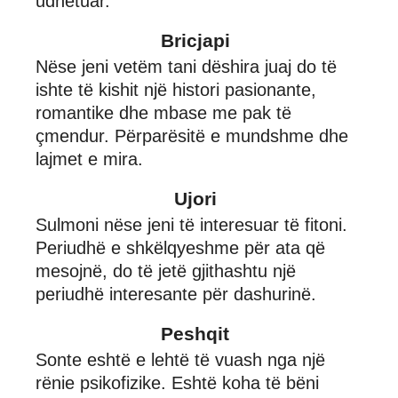
udhëtuar.
Bricjapi
Nëse jeni vetëm tani dëshira juaj do të
ishte të kishit një histori pasionante,
romantike dhe mbase me pak të
çmendur. Përparësitë e mundshme dhe
lajmet e mira.
Ujori
Sulmoni nëse jeni të interesuar të fitoni.
Periudhë e shkëlqyeshme për ata që
mesojnë, do të jetë gjithashtu një
periudhë interesante për dashurinë.
Peshqit
Sonte eshtë e lehtë të vuash nga një
rënie psikofizike. Eshtë koha të bëni