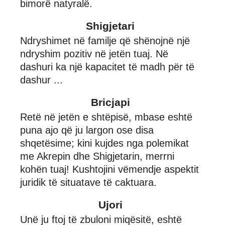
bimorë natyralë.
Shigjetari
Ndryshimet në familje që shënojnë një
ndryshim pozitiv në jetën tuaj. Në
dashuri ka një kapacitet të madh për të
dashur ...
Bricjapi
Retë në jetën e shtëpisë, mbase eshtë
puna ajo që ju largon ose disa
shqetësime; kini kujdes nga polemikat
me Akrepin dhe Shigjetarin, merrni
kohën tuaj! Kushtojini vëmendje aspektit
juridik të situatave të caktuara.
Ujori
Unë ju ftoj të zbuloni miqësitë, eshtë