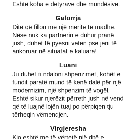
Eshtë koha e detyrave dhe mundësive.
Gaforrja
Ditë që fillon me një merite të madhe.
Nëse nuk ka partnerin e duhur pranë
jush, duhet të pyesni veten pse jeni të
ankoruar në situatat e kaluara!
Luani
Ju duhet ti ndaloni shpenzimet, kohët e
fundit paratë mund të kenë dalë për një
modernizim, një shpenzim të vogël.
Eshtë sikur njerëzit përreth jush në vend
që të luajnë lojën tuaj po përpiqen tju
tërheqin vëmendjen.
Virgjeresha
Kjo eshtë me të vërtetë një ditë e