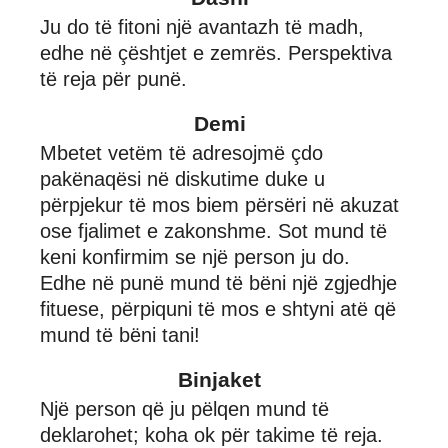
Ju do të fitoni një avantazh të madh,
edhe në çështjet e zemrës. Perspektiva
të reja për punë.
Demi
Mbetet vetëm të adresojmë çdo
pakënaqësi në diskutime duke u
përpjekur të mos biem përsëri në akuzat
ose fjalimet e zakonshme. Sot mund të
keni konfirmim se një person ju do.
Edhe në punë mund të bëni një zgjedhje
fituese, përpiquni të mos e shtyni atë që
mund të bëni tani!
Binjaket
Një person që ju pëlqen mund të
deklarohet; koha ok për takime të reja.