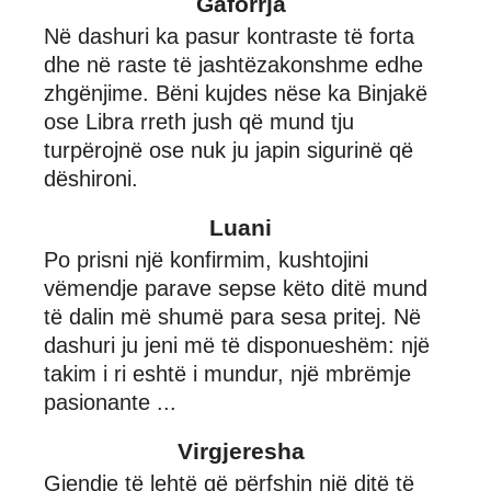
Gaforrja
Në dashuri ka pasur kontraste të forta
dhe në raste të jashtëzakonshme edhe
zhgënjime. Bëni kujdes nëse ka Binjakë
ose Libra rreth jush që mund tju
turpërojnë ose nuk ju japin sigurinë që
dëshironi.
Luani
Po prisni një konfirmim, kushtojini
vëmendje parave sepse këto ditë mund
të dalin më shumë para sesa pritej. Në
dashuri ju jeni më të disponueshëm: një
takim i ri eshtë i mundur, një mbrëmje
pasionante ...
Virgjeresha
Gjendje të lehtë që përfshin një ditë të