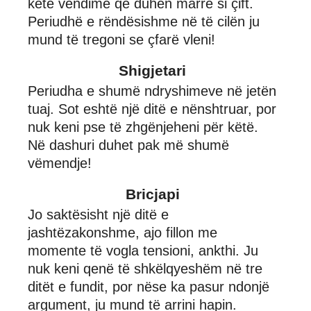
ketë vendime që duhen marrë si çift.
Periudhë e rëndësishme në të cilën ju
mund të tregoni se çfarë vleni!
Shigjetari
Periudha e shumë ndryshimeve në jetën
tuaj. Sot eshtë një ditë e nënshtruar, por
nuk keni pse të zhgënjeheni për këtë.
Në dashuri duhet pak më shumë
vëmendje!
Bricjapi
Jo saktësisht një ditë e
jashtëzakonshme, ajo fillon me
momente të vogla tensioni, ankthi. Ju
nuk keni qenë të shkëlqyeshëm në tre
ditët e fundit, por nëse ka pasur ndonjë
argument, ju mund të arrini hapin.