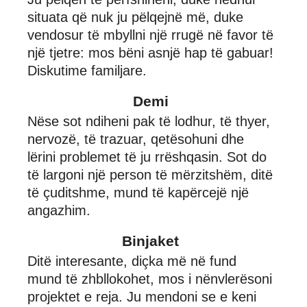
situata që nuk ju pëlqejnë më, duke
vendosur të mbyllni një rrugë në favor të
një tjetre: mos bëni asnjë hap të gabuar!
Diskutime familjare.
Demi
Nëse sot ndiheni pak të lodhur, të thyer,
nervozë, të trazuar, qetësohuni dhe
lërini problemet të ju rrëshqasin. Sot do
të largoni një person të mërzitshëm, ditë
të çuditshme, mund të kapërcejë një
angazhim.
Binjaket
Ditë interesante, diçka më në fund
mund të zhbllokohet, mos i nënvlerësoni
projektet e reja. Ju mendoni se e keni