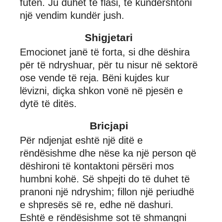
futen. Ju duhet të flasi, të kundërshtoni
një vendim kundër jush.
Shigjetari
Emocionet janë të forta, si dhe dëshira
për të ndryshuar, për tu nisur në sektorë
ose vende të reja. Bëni kujdes kur
lëvizni, diçka shkon vonë në pjesën e
dytë të ditës.
Bricjapi
Për ndjenjat eshtë një ditë e
rëndësishme dhe nëse ka një person që
dëshironi të kontaktoni përsëri mos
humbni kohë. Së shpejti do të duhet të
pranoni një ndryshim; fillon një periudhë
e shpresës së re, edhe në dashuri.
Eshtë e rëndësishme sot të shmangni