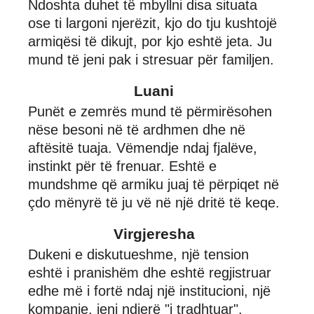
Ndoshta duhet të mbyllni disa situata
ose ti largoni njerëzit, kjo do tju kushtojë
armiqësi të dikujt, por kjo eshtë jeta. Ju
mund të jeni pak i stresuar për familjen.
Luani
Punët e zemrës mund të përmirësohen
nëse besoni në të ardhmen dhe në
aftësitë tuaja. Vëmendje ndaj fjalëve,
instinkt për të frenuar. Eshtë e
mundshme që armiku juaj të përpiqet në
çdo mënyrë të ju vë në një dritë të keqe.
Virgjeresha
Dukeni e diskutueshme, një tension
eshtë i pranishëm dhe eshtë regjistruar
edhe më i fortë ndaj një institucioni, një
kompanie, jeni ndjerë "i tradhtuar",