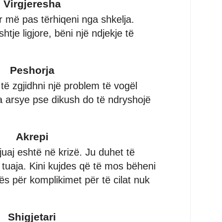
Virgjeresha
r më pas tërhiqeni nga shkelja.
tje ligjore, bëni një ndjekje të
Peshorja
të zgjidhni një problem të vogël
a arsye pse dikush do të ndryshojë
Akrepi
juaj eshtë në krizë. Ju duhet të
 tuaja. Kini kujdes që të mos bëheni
ës për komplikimet për të cilat nuk
Shigjetari