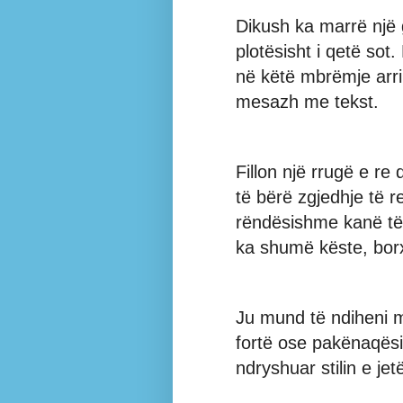
Dikush ka marrë një g
plotësisht i qetë sot
në këtë mbrëmje arri
mesazh me tekst.
Fillon një rrugë e re
të bërë zgjedhje të 
rëndësishme kanë të 
ka shumë këste, borx
Ju mund të ndiheni më
fortë ose pakënaqësi
ndryshuar stilin e je