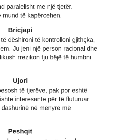
nd paralelisht me një tjetër.
ë mund të kapërcehen.
Bricjapi
ë dëshironi të kontrolloni gjithçka,
lem. Ju jeni një person racional dhe
ikush rrezikon tju bëjë të humbni
Ujori
besosh të tjerëve, pak por eshtë
shte interesante për të fluturuar
r dashurinë në mënyrë më
Peshqit