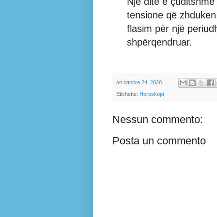
Një ditë e çuditshme
tensione që zhduken 
flasim për një periud
shpërqendruar.
on
ottobre 24, 2020
Etichette:
Horoskopi
Nessun commento:
Posta un commento