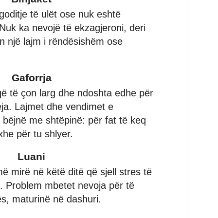
oditje të ulët ose nuk eshtë
. Nuk ka nevojë të ekzagjeroni, deri
n një lajm i rëndësishëm ose
Gaforrja
 që të çon larg dhe ndoshta edhe për
reja. Lajmet dhe vendimet e
bëjnë me shtëpinë: për fat të keq
he për tu shlyer.
Luani
 mirë në këtë ditë që sjell stres të
. Problem mbetet nevoja për të
tës, maturinë në dashuri.