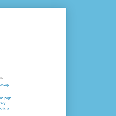
tte
oskopi
me page
vacy
blicità