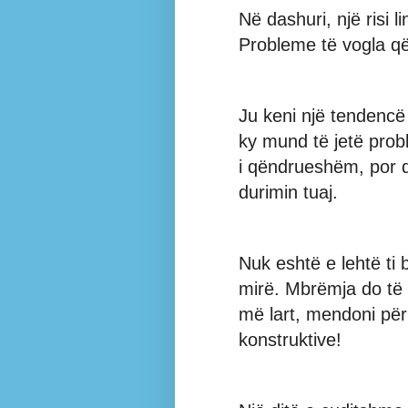
Në dashuri, një risi li
Probleme të vogla q
Ju keni një tendencë t
ky mund të jetë prob
i qëndrueshëm, por d
durimin tuaj.
Nuk eshtë e lehtë ti 
mirë. Mbrëmja do të i
më lart, mendoni pë
konstruktive!