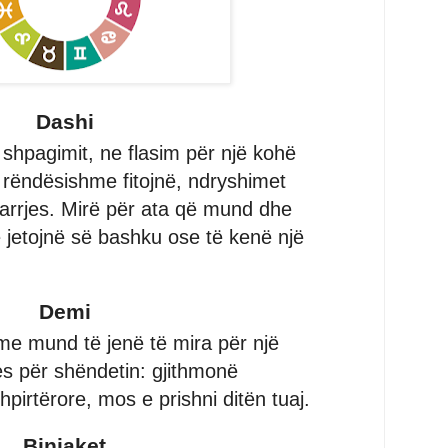
Dashi
 shpagimit, ne flasim për një kohë
ë rëndësishme fitojnë, ndryshimet
arrjes. Mirë për ata që mund dhe
 jetojnë së bashku ose të kenë një
Demi
me mund të jenë të mira për një
es për shëndetin: gjithmonë
hpirtërore, mos e prishni ditën tuaj.
Binjaket