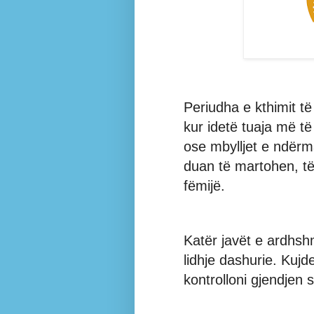
Periudha e kthimit të
kur idetë tuaja më t
ose mbylljet e ndërm
duan të martohen, të
fëmijë.
Katër javët e ardhsh
lidhje dashurie. Kujd
kontrolloni gjendjen s