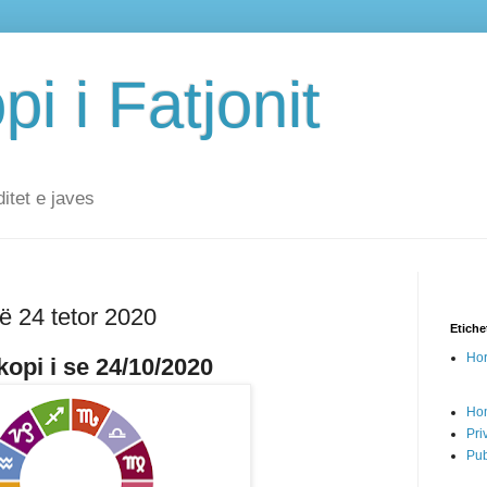
i i Fatjonit
ditet e javes
ë 24 tetor 2020
Etiche
Hor
opi i se 24/10/2020
Ho
Pri
Pub