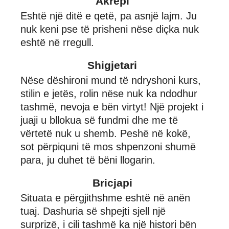
Akrepi
Eshtë një ditë e qetë, pa asnjë lajm. Ju
nuk keni pse të prisheni nëse diçka nuk
eshtë në rregull.
Shigjetari
Nëse dëshironi mund të ndryshoni kurs,
stilin e jetës, rolin nëse nuk ka ndodhur
tashmë, nevoja e bën virtyt! Një projekt i
juaji u bllokua së fundmi dhe me të
vërtetë nuk u shemb. Peshë në kokë,
sot përpiquni të mos shpenzoni shumë
para, ju duhet të bëni llogarin.
Bricjapi
Situata e përgjithshme eshtë në anën
tuaj. Dashuria së shpejti sjell një
surprizë, i cili tashmë ka një histori bën