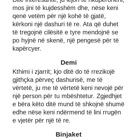
mos jini të kujdesshëm dhe, nëse keni
qenë vetëm për një kohë të gjatë,
kërkoni një dashuri të re. Ata që duhet
të tregojnë cilësitë e tyre mendojnë se
po hyjnë në skenë, një pengesë për të
kapërcyer.
Demi
Kthimi i zjarrit; kjo ditë do të rrezikojë
gjithçka përveç dashurisë, me të
vërtetë, ju me të vërtetë keni nevojë për
një person për tu mbështetur. Zgjedhjet
e bëra këto ditë mund të shkojnë shumë
edhe nëse keni ndërmend të lini rrugën
e vjetër për një të re.
Binjaket