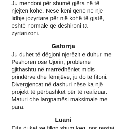
Ju mendoni për shumë gjëra në të
njëjtën kohë. Nëse keni qenë në një
lidhje jozyrtare për një kohë të gjatë,
eshtë normale që dëshironi ta
zyrtarizoni.
Gaforrja
Ju duhet të dëgjoni njerëzit e duhur me
Peshoren ose Ujorin, probleme
gjithashtu në marrëdhëniet midis
prindërve dhe fëmijëve; ju do të fitoni.
Divergjencat në dashuri nëse ka një
projekt të përbashkët për të realizuar.
Maturi dhe largpamësi maksimale me
para.
Luani
Dita duket se fillon shum keq, por pastaj