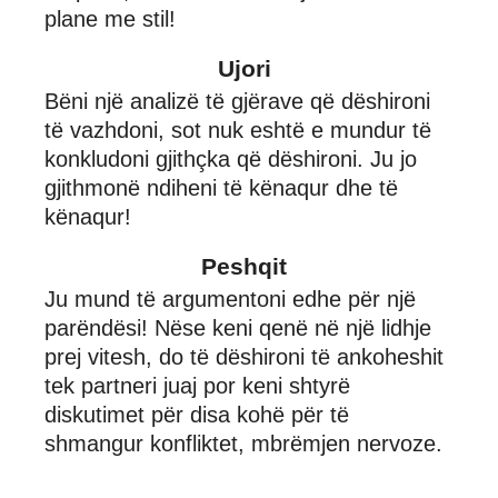
plane me stil!
Ujori
Bëni një analizë të gjërave që dëshironi
të vazhdoni, sot nuk eshtë e mundur të
konkludoni gjithçka që dëshironi. Ju jo
gjithmonë ndiheni të kënaqur dhe të
kënaqur!
Peshqit
Ju mund të argumentoni edhe për një
parëndësi! Nëse keni qenë në një lidhje
prej vitesh, do të dëshironi të ankoheshit
tek partneri juaj por keni shtyrë
diskutimet për disa kohë për të
shmangur konfliktet, mbrëmjen nervoze.