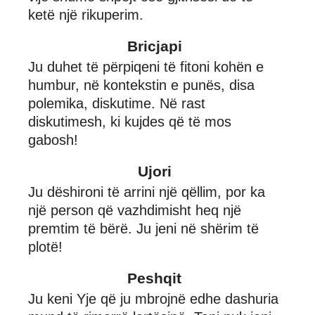
ketë një rikuperim.
Bricjapi
Ju duhet të përpiqeni të fitoni kohën e
humbur, në kontekstin e punës, disa
polemika, diskutime. Në rast
diskutimesh, ki kujdes që të mos
gabosh!
Ujori
Ju dëshironi të arrini një qëllim, por ka
një person që vazhdimisht heq një
premtim të bërë. Ju jeni në shërim të
plotë!
Peshqit
Ju keni Yje që ju mbrojnë edhe dashuria