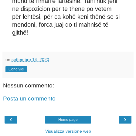
mund të rimarrë lartësinë. Tani nuk jeni
në dispozicion për të thënë po vetëm
për lehtësi, për ca kohë keni thënë se si
mendoni, forca juaj do ti mahnisë të
gjithë!
on
settembre 14, 2020
Condividi
Nessun commento:
Posta un commento
‹
›
Home page
Visualizza versione web