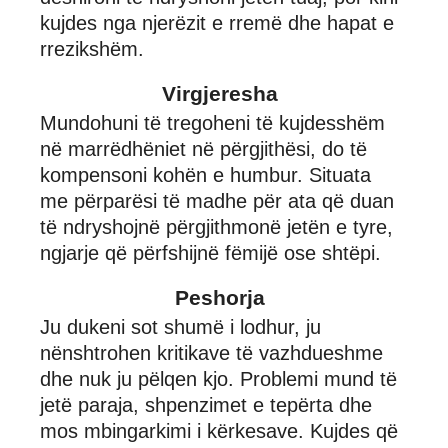
kujdes nga njerëzit e rremë dhe hapat e
rrezikshëm.
Virgjeresha
Mundohuni të tregoheni të kujdesshëm
në marrëdhëniet në përgjithësi, do të
kompensoni kohën e humbur. Situata
me përparësi të madhe për ata që duan
të ndryshojnë përgjithmonë jetën e tyre,
ngjarje që përfshijnë fëmijë ose shtëpi.
Peshorja
Ju dukeni sot shumë i lodhur, ju
nënshtrohen kritikave të vazhdueshme
dhe nuk ju pëlqen kjo. Problemi mund të
jetë paraja, shpenzimet e tepërta dhe
mos mbingarkimi i kërkesave. Kujdes që