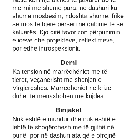
merrni më shumë para; në dashuri ka
shumë mosbesim, ndoshta shumë, frikë
se mos të bjerë përsëri në gabime të së
kaluarës. Kjo ditë favorizon përpunimin
e ideve dhe projekteve, reflektimeve,
por edhe introspeksionit.
Demi
Ka tension në marrëdhëniet me të
tjerët, veçanërisht me shenjën e
Virgjëreshës. Marrëdhëniet në krizë
duhet të menaxhohen me kujdes.
Binjaket
Nuk eshtë e mundur dhe nuk eshtë e
lehtë të shoqërohesh me të gjithë në
punë, por në dashuri ata që e ofrojnë