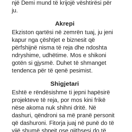
një Demi mund të krijojë vështirësi për
ju.
Akrepi
Ekziston qartësi në zemrën tuaj, ju jeni
kapur nga çështjet e biznesit që
përfshijnë nisma të reja dhe ndoshta
ndryshime, udhëtime. Mos e shikoni
gotën si gjysmë. Duhet të shmanget
tendenca për të qenë pesimist.
Shigjetari
Eshtë e rëndësishme ti jepni hapësirë
projekteve të reja, por mos kini frikë
nëse akoma nuk shihni dritë. Në
dashuri, qëndroni sa më pranë personit
që dashuroni. Fitorja juaj në punë do të
vijë shumë shpejt ose gjithsesi do të