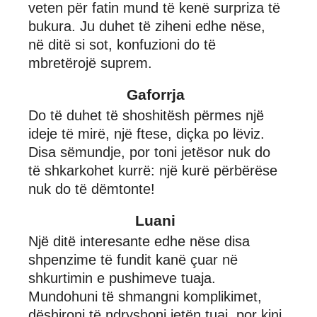
veten për fatin mund të kenë surpriza të
bukura. Ju duhet të ziheni edhe nëse,
në ditë si sot, konfuzioni do të
mbretërojë suprem.
Gaforrja
Do të duhet të shoshitësh përmes një
ideje të mirë, një ftese, diçka po lëviz.
Disa sëmundje, por toni jetësor nuk do
të shkarkohet kurrë: një kurë përbërëse
nuk do të dëmtonte!
Luani
Një ditë interesante edhe nëse disa
shpenzime të fundit kanë çuar në
shkurtimin e pushimeve tuaja.
Mundohuni të shmangni komplikimet,
dëshironi të ndryshoni jetën tuaj, por kini