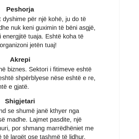
Peshorja
t dyshime për një kohë, ju do të
 dhe nuk keni guximin të bëni asgjë,
i energjitë tuaja. Eshtë koha të
organizoni jetën tuaj!
Akrepi
ë biznes. Sektori i fitimeve eshtë
eshtë shpërblyese nëse eshtë e re,
të e gjatë.
Shigjetari
nd se shumë janë kthyer nga
së madhe. Lajmet pasdite, një
shuri, por shmang marrëdhëniet me
 të largët ose tashmë të lidhur.