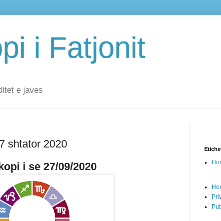
i i Fatjonit
ditet e javes
27 shtator 2020
Etiche
Hor
opi i se 27/09/2020
Ho
Pri
Pub