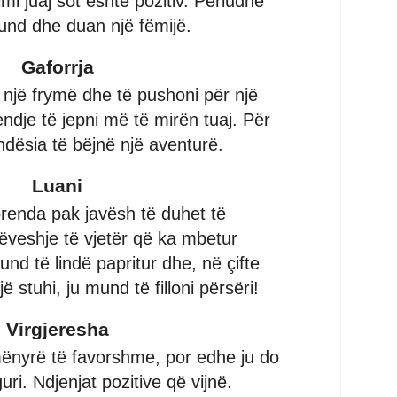
imi juaj sot eshtë pozitiv. Periudhë
mund dhe duan një fëmijë.
Gaforrja
një frymë dhe të pushoni për një
endje të jepni më të mirën tuaj. Për
dësia të bëjnë një aventurë.
Luani
renda pak javësh të duhet të
ëveshje të vjetër që ka mbetur
und të lindë papritur dhe, në çifte
jë stuhi, ju mund të filloni përsëri!
Virgjeresha
 mënyrë të favorshme, por edhe ju do
uri. Ndjenjat pozitive që vijnë.