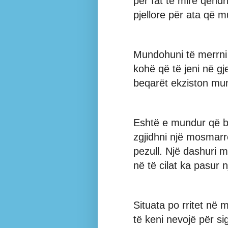
për fat të mirë qëndr
pjellore për ata që 
Mundohuni të merrni 
kohë që të jeni në gj
beqarët ekziston mun
Eshtë e mundur që b
zgjidhni një mosmarr
pezull. Një dashuri m
në të cilat ka pasur n
Situata po rritet në
të keni nevojë për sig