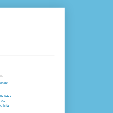
tte
oskopi
me page
vacy
blicità