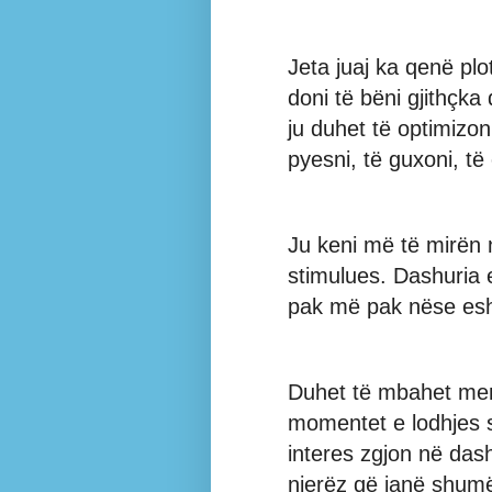
Jeta juaj ka qenë plo
doni të bëni gjithçka
ju duhet të optimizon
pyesni, të guxoni, të 
Ju keni më të mirën n
stimulues. Dashuria 
pak më pak nëse esh
Duhet të mbahet me
momentet e lodhjes 
interes zgjon në da
njerëz që janë shumë