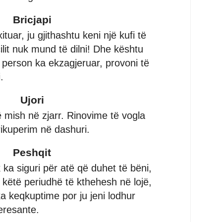
Bricjapi
xituar, ju gjithashtu keni një kufi të
cilit nuk mund të dilni! Dhe kështu
person ka ekzagjeruar, provoni të
.
Ujori
mish në zjarr. Rinovime të vogla
 rikuperim në dashuri.
Peshqit
uk ka siguri për atë që duhet të bëni,
 këtë periudhë të kthehesh në lojë,
a keqkuptime por ju jeni lodhur
teresante.