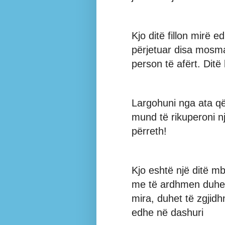
Kjo ditë fillon mirë 
përjetuar disa mosma
person të afërt. Ditë
Largohuni nga ata që
mund të rikuperoni një
përreth!
Kjo eshtë një ditë 
me të ardhmen duhet 
mira, duhet të zgjid
edhe në dashuri