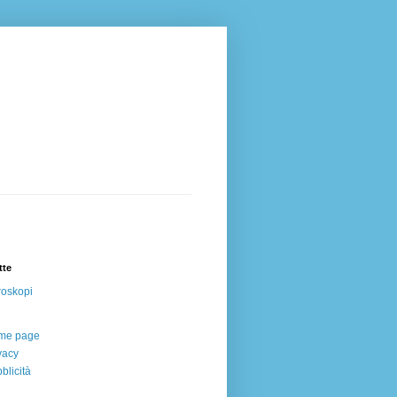
tte
oskopi
me page
vacy
blicità