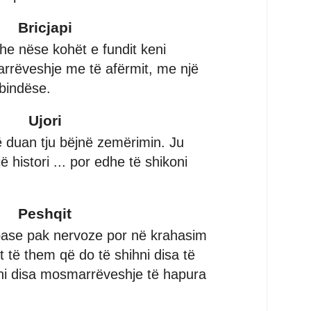
Bricjapi
edhe nëse kohët e fundit keni
rrëveshje me të afërmit, me një
 bindëse.
Ujori
 duan tju bëjnë zemërimin. Ju
 histori ... por edhe të shikoni
Peshqit
mbase pak nervoze por në krahasim
të them që do të shihni disa të
hni disa mosmarrëveshje të hapura