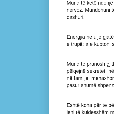
Mund të ketë ndonjë k
nervoz. Mundohuni të
dashuri.
Energjia ne ulje gjat
e trupit: a e kupton
Mund te pranosh gjith
pëlqejnë sekretet, n
në familje; menaxhon
pasur shumë shpenz
Eshtë koha për të bë
jeni të kujdesshëm m