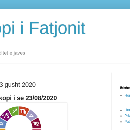
i i Fatjonit
ditet e javes
23 gusht 2020
Etiche
Hor
opi i se 23/08/2020
Ho
Pri
Pub