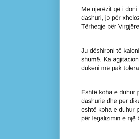
Me njerëzit që i don
dashuri, jo për xhel
Tërheqje për Virgjër
Ju dëshironi të kalon
shumë. Ka agjitacion,
dukeni më pak tolera
Eshtë koha e duhur pë
dashurie dhe për dik
eshtë koha e duhur p
për legalizimin e një