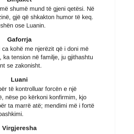
i më shumë mund të gjeni qetësi. Në
ozinë, gjë që shkakton humor të keq.
eshën ose Luanin.
Gaforrja
i ca kohë me njerëzit që i doni më
 ka tension në familje, ju gjithashtu
nt se zakonisht.
Luani
r të kontrolluar forcën e një
ë, nëse po kërkoni konfirmim, kjo
ër ta marrë atë; mendimi më i fortë
 bashkimi.
Virgjeresha