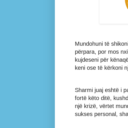
Mundohuni të shikoni
përpara, por mos nxit
kujdeseni për kënaqë
keni ose të kërkoni n
Sharmi juaj eshtë i 
fortë këto ditë, kus
një krizë, vërtet mun
sukses personal, sh