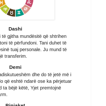
Dashi
 të gjitha mundësitë që shtrihen
oni të përfundoni. Tani duhet të
sinë tuaj personale. Ju mund të
jë transferim.
Demi
padiskutueshëm dhe do të jetë më i
hdo që eshtë ndarë ose ka përjetuar
d ta bëjë këtë, Yjet premtojnë
arm.
Binjaket