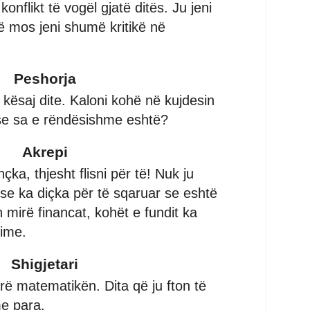
onflikt të vogël gjatë ditës. Ju jeni
 mos jeni shumë kritikë në
Peshorja
ë kësaj dite. Kaloni kohë në kujdesin
i se sa e rëndësishme eshtë?
Akrepi
çka, thjesht flisni për të! Nuk ju
ëse ka diçka për të sqaruar se eshtë
 mirë financat, kohët e fundit ka
ime.
Shigjetari
rë matematikën. Dita që ju fton të
e para.