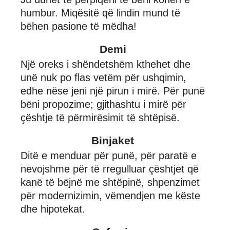
humbur. Miqësitë që lindin mund të
bëhen pasione të mëdha!
Demi
Një oreks i shëndetshëm kthehet dhe
unë nuk po flas vetëm për ushqimin,
edhe nëse jeni një pirun i mirë. Për punë
bëni propozime; gjithashtu i mirë për
çështje të përmirësimit të shtëpisë.
Binjaket
Ditë e menduar për punë, për paratë e
nevojshme për të rregulluar çështjet që
kanë të bëjnë me shtëpinë, shpenzimet
për modernizimin, vëmendjen me këste
dhe hipotekat.