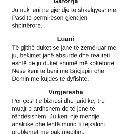
Gaforrja
Ju nuk jeni në gjendje të shkëlqyeshme.
Pasdite përmirëson gjendjen
shpirtërore.
Luani
Të gjithë duket se janë të zemëruar me
ju, bekimet janë absurde dhe realiteti
eshtë që ju duket shumë më kokëfortë.
Nëse keni të bëni me Bricjapin dhe
Demin me kujdes të dyfishtë.
Virgjeresha
Për çështje biznesi dhe juridike, tre
muajt e ardhshëm do të jenë të
rëndësishëm. Ju keni një mendje
analitike dhe lehtë mund ti tejkaloni
problemet me pak meditim.