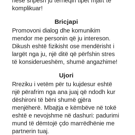
nëse shpesh ju tërheqin tipet mjaft të
komplikuar!
Bricjapi
Promovoni dialog dhe komunikim
mendor me personin që ju intereson.
Dikush eshtë fizikisht ose mendërisht i
largët nga ju, një ditë që përfshin stres
të konsiderueshëm, shumë angazhime!
Ujori
Rreziku i vetëm për tu kujdesur eshtë
një përafrim nga ana juaj që ndodh kur
dëshironi të bëni shumë gjëra
menjëherë. Mbajtja e këmbëve në tokë
eshtë e nevojshme në dashuri: padurimi
mund të dëmtojë çdo marrëdhënie me
partnerin tuaj.