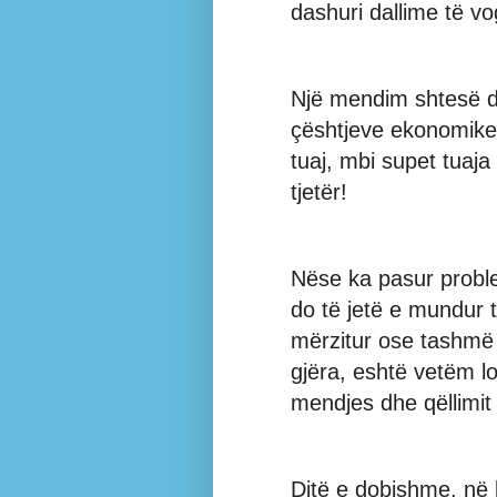
dashuri dallime të vo
Një mendim shtesë du
çështjeve ekonomike 
tuaj, mbi supet tuaj
tjetër!
Nëse ka pasur proble
do të jetë e mundur t
mërzitur ose tashmë 
gjëra, eshtë vetëm lo
mendjes dhe qëllimit j
Ditë e dobishme, në