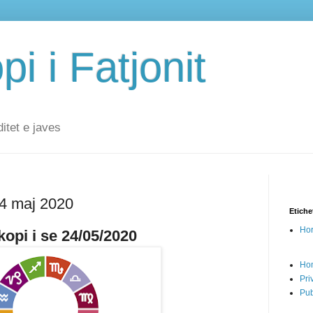
i i Fatjonit
ditet e javes
24 maj 2020
Etiche
Hor
opi i se 24/05/2020
Ho
Pri
Pub