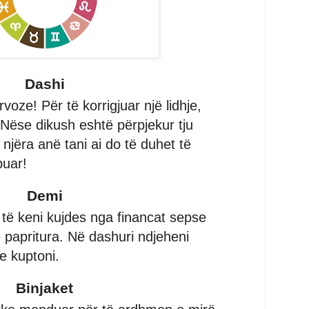
Dashi
voze! Për të korrigjuar një lidhje,
. Nëse dikush eshtë përpjekur tju
njëra anë tani ai do të duhet të
buar!
Demi
 të keni kujdes nga financat sepse
 papritura. Në dashuri ndjeheni
e kuptoni.
Binjaket