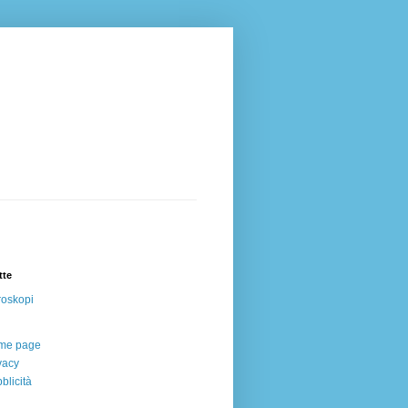
tte
oskopi
me page
vacy
blicità