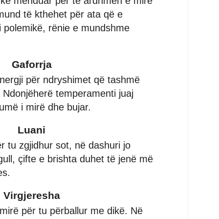
duke menduar për të ardhmen e mirë
 mund të kthehet për ata që e
ni polemikë, rënie e mundshme
Gaforrja
energji për ndryshimet që tashmë
r. Ndonjëherë temperamenti juaj
umë i mirë dhe bujar.
Luani
 tu zgjidhur sot, në dashuri jo
gull, çifte e brishta duhet të jenë më
es.
Virgjeresha
mirë për tu përballur me dikë. Në