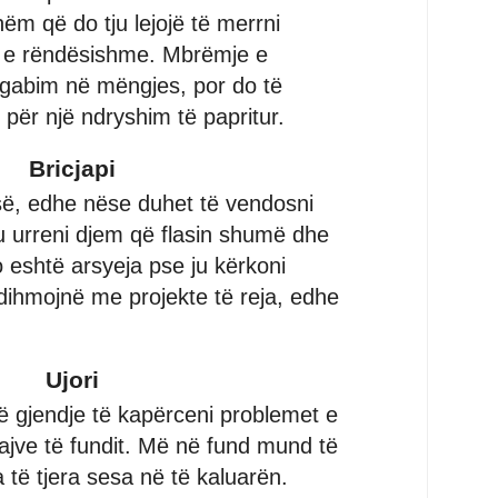
ëm që do tju lejojë të merrni
ë e rëndësishme. Mbrëmje e
 gabim në mëngjes, por do të
 për një ndryshim të papritur.
Bricjapi
esë, edhe nëse duhet të vendosni
 Ju urreni djem që flasin shumë dhe
 eshtë arsyeja pse ju kërkoni
dihmojnë me projekte të reja, edhe
Ujori
 në gjendje të kapërceni problemet e
uajve të fundit. Më në fund mund të
a të tjera sesa në të kaluarën.