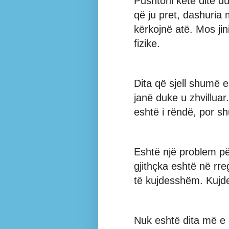
Pushtoni këtë ditë 
që ju pret, dashuria
kërkojnë atë. Mos ji
fizike.
Dita që sjell shumë 
janë duke u zhvillua
eshtë i rëndë, por sh
Eshtë një problem për
gjithçka eshtë në rre
të kujdesshëm. Kujd
Nuk eshtë dita më e 