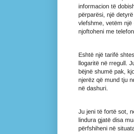
informacion të dobish
përparësi, një detyr
vlefshme, vetëm një
njoftoheni me telefon
Eshtë një tarifë sht
llogaritë në rregull.
bëjnë shumë pak, kjo
njerëz që mund tju n
në dashuri.
Ju jeni të fortë sot,
lindura gjatë disa m
përfshiheni në situat