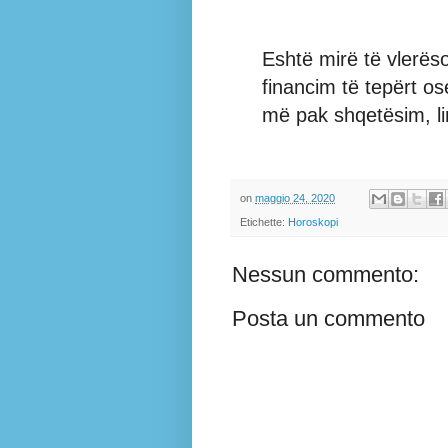
Eshtë mirë të vlerës
financim të tepërt o
më pak shqetësim, li
on
maggio 24, 2020
Etichette:
Horoskopi
Nessun commento:
Posta un commento