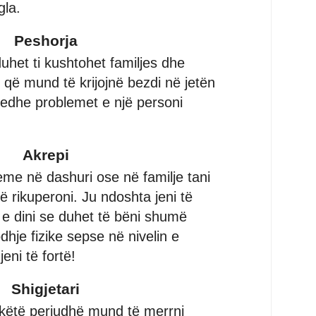
gla.
Peshorja
het ti kushtohet familjes dhe
që mund të krijojnë bezdi në jetën
a edhe problemet e një personi
Akrepi
me në dashuri ose në familje tani
ë rikuperoni. Ju ndoshta jeni të
e dini se duhet të bëni shumë
dhje fizike sepse në nivelin e
eni të fortë!
Shigjetari
 këtë periudhë mund të merrni