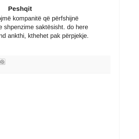
Peshqit
ojmë kompanitë që përfshijnë
se shpenzime saktësisht. do here
nd ankthi, kthehet pak përpjekje.