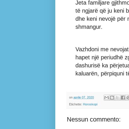
Jeta familjare gjithm
të ngjarë që ju keni 
dhe keni nevojë për 
shmangur.
Vazhdoni me nevojat
hapet një periudhë zg
dashurisë ka përjet
kaluarën, përpiquni 
on
aprile 07, 2020
Etichette:
Horoskopi
Nessun commento: