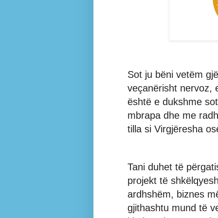
Sot ju bëni vetëm gjë
veçanërisht nervoz, 
është e dukshme sot.
mbrapa dhe me radhë
tilla si Virgjëresha os
Tani duhet të përgat
projekt të shkëlqyesh
ardhshëm, biznes më 
gjithashtu mund të v