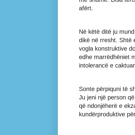
afërt.
Në këtë ditë ju mund 
dikë në rresht. Shtë
vogla konstruktive do
edhe marrëdhëniet m
intolerancë e caktuar
Sonte përpiquni të s
Ju jeni një person që
që ndonjëherë e ekza
kundërproduktive për