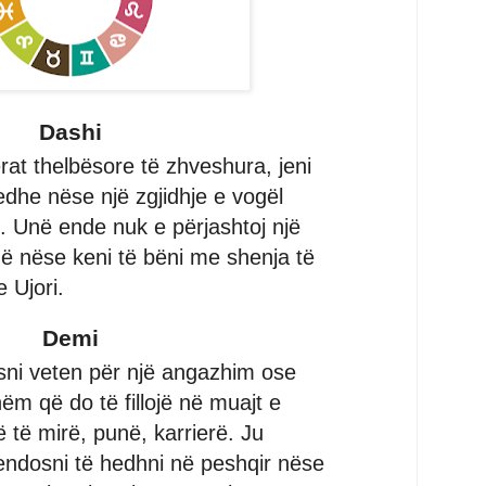
Dashi
rat thelbësore të zhveshura, jeni
edhe nëse një zgjidhje e vogël
 Unë ende nuk e përjashtoj një
 nëse keni të bëni me shenja të
e Ujori.
Demi
isni veten për një angazhim ose
ëm që do të fillojë në muajt e
të mirë, punë, karrierë. Ju
endosni të hedhni në peshqir nëse