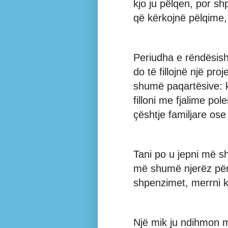
kjo ju pëlqen, por sh
që kërkojnë pëlqime, 
Periudha e rëndësish
do të fillojnë një pro
shumë paqartësive: k
filloni me fjalime pol
çështje familjare ose 
Tani po u jepni më s
më shumë njerëz për
shpenzimet, merrni k
Një mik ju ndihmon 