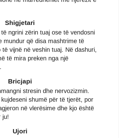
Shigjetari
të ngrini zërin tuaj ose të vendosni
 e mundur që disa mashtrime të
 të vijnë në veshin tuaj. Në dashuri,
ë të mira preken nga një
.
Bricjapi
hmangni stresin dhe nervozizmin.
 kujdeseni shumë për të tjerët, por
gjeron në vlerësime dhe kjo është
 ju!
Ujori