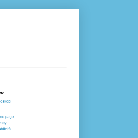
tte
oskopi
me page
vacy
blicità