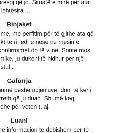
presoj që jo. Situatë e mirë për ata
lehtësira ...
Binjaket
me, me përfitim për të gjithë ata që
jekt të ri, edhe nëse në mesin e
onfirmimet do të vijnë. Sonte mos
emike, ju dukeni të hidhur për një
stafi.
Gaforrja
humë peshë ndjenjave, doni të keni
reth që ju duan. Shumë keq
ohë për veten tuaj.
Luani
me informacion të dobishëm për të