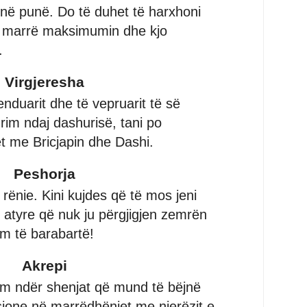
 në punë. Do të duhet të harxhoni
ë marrë maksimumin dhe kjo
.
Virgjeresha
nduarit dhe të vepruarit të së
drim ndaj dashurisë, tani po
t me Bricjapin dhe Dashi.
Peshorja
 rënie. Kini kujdes që të mos jeni
atyre që nuk ju përgjigjen zemrën
im të barabartë!
Akrepi
im ndër shenjat që mund të bëjnë
ione në marrëdhëniet me njerëzit e