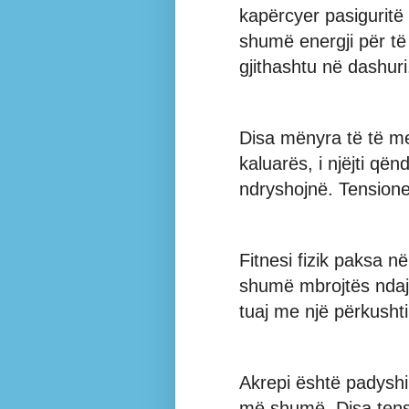
kapërcyer pasiguritë
shumë energji për t
gjithashtu në dashuri
Disa mënyra të të me
kaluarës, i njëjti qën
ndryshojnë. Tensione
Fitnesi fizik paksa në
shumë mbrojtës ndaj 
tuaj me një përkusht
Akrepi është padysh
më shumë. Disa tens