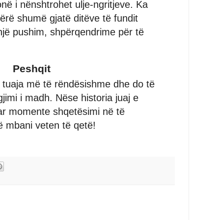
onë i nënshtrohet ulje-ngritjeve. Ka
bërë shumë gjatë ditëve të fundit
një pushim, shpërqendrime për të
Peshqit
 tuaja më të rëndësishme dhe do të
jimi i madh. Nëse historia juaj e
uar momente shqetësimi në të
të mbani veten të qetë!