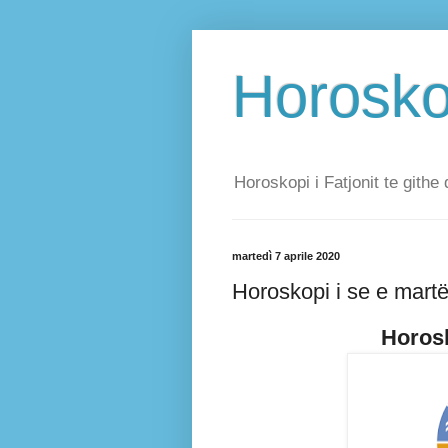
Horoskop
Horoskopi i Fatjonit te githe 
martedì 7 aprile 2020
Horoskopi i se e martë
Horosk