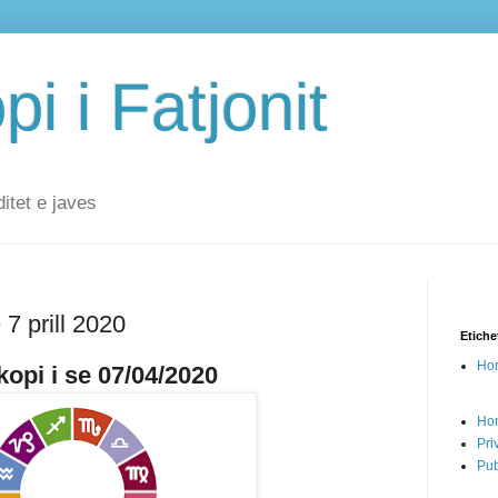
i i Fatjonit
ditet e javes
 7 prill 2020
Etiche
Hor
opi i se 07/04/2020
Ho
Pri
Pub