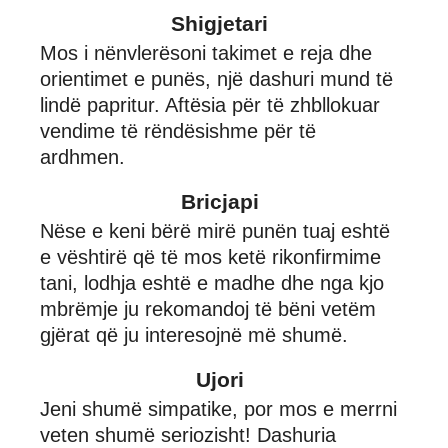
Shigjetari
Mos i nënvlerësoni takimet e reja dhe
orientimet e punës, një dashuri mund të
lindë papritur. Aftësia për të zhbllokuar
vendime të rëndësishme për të
ardhmen.
Bricjapi
Nëse e keni bërë mirë punën tuaj eshtë
e vështirë që të mos ketë rikonfirmime
tani, lodhja eshtë e madhe dhe nga kjo
mbrëmje ju rekomandoj të bëni vetëm
gjërat që ju interesojnë më shumë.
Ujori
Jeni shumë simpatike, por mos e merrni
veten shumë seriozisht! Dashuria