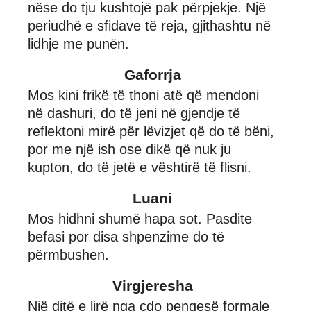
nëse do tju kushtojë pak përpjekje. Një
periudhë e sfidave të reja, gjithashtu në
lidhje me punën.
Gaforrja
Mos kini frikë të thoni atë që mendoni
në dashuri, do të jeni në gjendje të
reflektoni mirë për lëvizjet që do të bëni,
por me një ish ose dikë që nuk ju
kupton, do të jetë e vështirë të flisni.
Luani
Mos hidhni shumë hapa sot. Pasdite
befasi por disa shpenzime do të
përmbushen.
Virgjeresha
Një ditë e lirë nga çdo pengesë formale