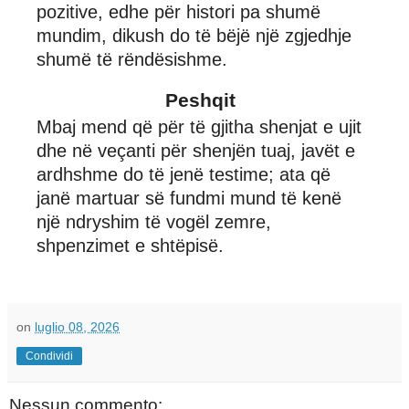
pozitive, edhe për histori pa shumë
mundim, dikush do të bëjë një zgjedhje
shumë të rëndësishme.
Peshqit
Mbaj mend që për të gjitha shenjat e ujit
dhe në veçanti për shenjën tuaj, javët e
ardhshme do të jenë testime; ata që
janë martuar së fundmi mund të kenë
një ndryshim të vogël zemre,
shpenzimet e shtëpisë.
on
luglio 08, 2026
Condividi
Nessun commento: