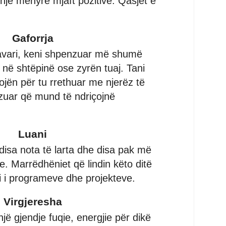
 një mënyrë mjaft pozitive. Qasjet e
Gaforrja
avari, keni shpenzuar më shumë
, në shtëpinë ose zyrën tuaj. Tani
vojën për tu rrethuar me njerëz të
uar që mund të ndriçojnë
Luani
isa nota të larta dhe disa pak më
e. Marrëdhëniet që lindin këto ditë
mi i programeve dhe projekteve.
Virgjeresha
jë gjendje fuqie, energjie për dikë