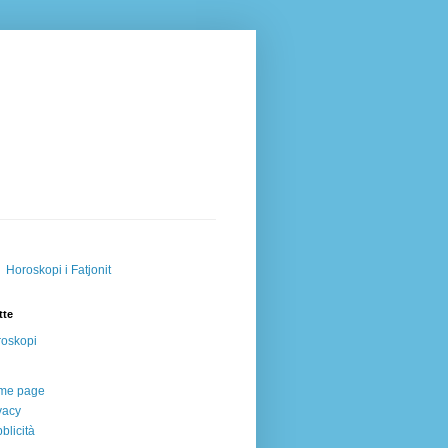
Horoskopi i Fatjonit
tte
oskopi
me page
vacy
blicità