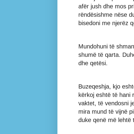
afër jush dhe mos pr
rëndësishme nëse du
bisedoni me njerëz që
Mundohuni të shmang
shumë të qarta. Duh
dhe qetësi.
Buzeqeshja, kjo esht
kërkoj eshtë të hani 
vaktet, të vendosni j
mira mund të vijnë pi
duke qenë më lehtë