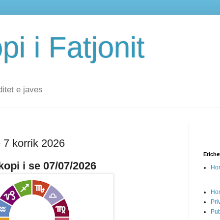
i i Fatjonit
ditet e javes
 7 korrik 2026
Etiche
opi i se 07/07/2026
Hor
Ho
Pri
Pub