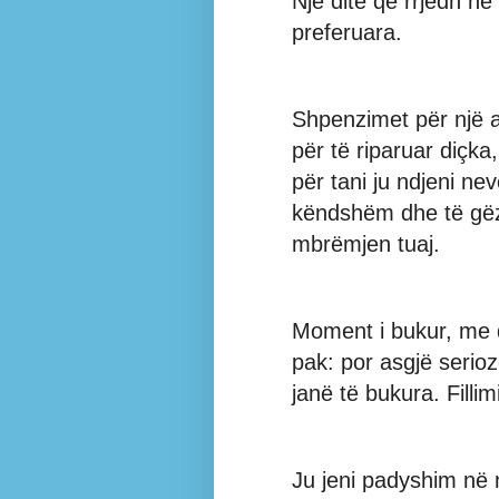
Një ditë që rrjedh në
preferuara.
Shpenzimet për një 
për të riparuar diçka
për tani ju ndjeni ne
këndshëm dhe të gëz
mbrëmjen tuaj.
Moment i bukur, me d
pak: por asgjë serioz
janë të bukura. Filli
Ju jeni padyshim në n