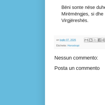
Bëni sonte nëse duhe
Mirëmëngjes, si dhe 
Virgjëreshës.
on
luglio 07, 2026
Etichette:
Horoskopi
Nessun commento:
Posta un commento