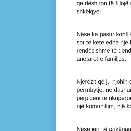
që dëshiron të fillojë
shkëlqyer.
Nëse ka pasur konfli
sot të ketë edhe një
rëndësishme të qënd
anëtarët e familjes.
Njerëzit që ju njohin 
përmbytje, në dashur
përpiqeni të rikupero
një komunikim, një ko
Nëse jeni të pakënaq