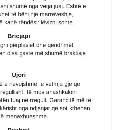
isni shumë nga vetja juaj. Eshtë e
het të bëni një marrëveshje,
 kanë rëndësi: lëvizni sonte.
Bricjapi
ni përplasjet dhe qëndrimet
en disa çaste më shumë braktisje
Ujori
ë e nevojshme, e vetmja gjë që
rregullisht, të mos anashkaloni
etën tuaj në rregull. Garancitë më të
kërisht nga ndjenjat që sot kthehen
 të menaxhueshme.
Peshqit