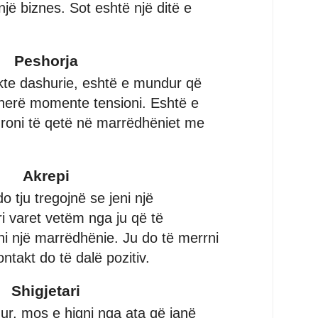
 një biznes. Sot eshtë një ditë e
Peshorja
kte dashurie, eshtë e mundur që
 herë momente tensioni. Eshtë e
roni të qetë në marrëdhëniet me
Akrepi
do tju tregojnë se jeni një
i varet vetëm nga ju që të
ni një marrëdhënie. Ju do të merrni
ntakt do të dalë pozitiv.
Shigjetari
ur, mos e hiqni nga ata që janë