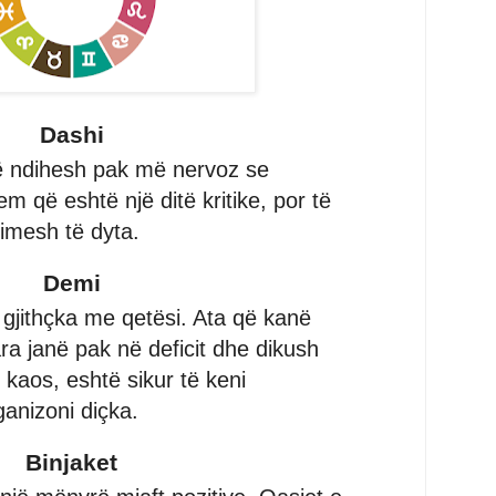
Dashi
të ndihesh pak më nervoz se
m që eshtë një ditë kritike, por të
imesh të dyta.
Demi
 gjithçka me qetësi. Ata që kanë
 janë pak në deficit dhe dikush
kaos, eshtë sikur të keni
ganizoni diçka.
Binjaket