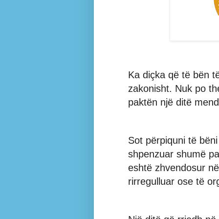
Ka diçka që të bën 
zakonisht. Nuk po the
paktën një ditë mend
Sot përpiquni të bëni
shpenzuar shumë para
eshtë zhvendosur në 
rirregulluar ose të or