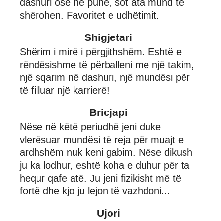
dashuri ose në punë, sot ata mund të
shërohen. Favoritet e udhëtimit.
Shigjetari
Shërim i mirë i përgjithshëm. Eshtë e
rëndësishme të përballeni me një takim,
një sqarim në dashuri, një mundësi për
të filluar një karrierë!
Bricjapi
Nëse në këtë periudhë jeni duke
vlerësuar mundësi të reja për muajt e
ardhshëm nuk keni gabim. Nëse dikush
ju ka lodhur, eshtë koha e duhur për ta
hequr qafe atë. Ju jeni fizikisht më të
fortë dhe kjo ju lejon të vazhdoni...
Ujori