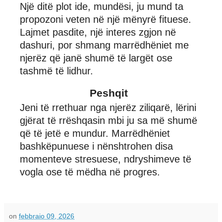
Një ditë plot ide, mundësi, ju mund ta
propozoni veten në një mënyrë fituese.
Lajmet pasdite, një interes zgjon në
dashuri, por shmang marrëdhëniet me
njerëz që janë shumë të largët ose
tashmë të lidhur.
Peshqit
Jeni të rrethuar nga njerëz ziliqarë, lërini
gjërat të rrëshqasin mbi ju sa më shumë
që të jetë e mundur. Marrëdhëniet
bashkëpunuese i nënshtrohen disa
momenteve stresuese, ndryshimeve të
vogla ose të mëdha në progres.
on
febbraio 09, 2026