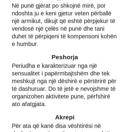
Në punë gjërat po shkojnë mirë, por
ndoshta ju e keni gjetur veten përballë
një armikut, dikujt që eshtë përpjekur të
vendosë një çelës në punë dhe tani
duhet të përpiqeni të kompensoni kohën
e humbur.
Peshorja
Periudha e karakterizuar nga një
sensualitet i papërmbajtshëm dhe tek
meshkujt nga një dëshirë e përtërirë për
të dashuruar. Do të jetë e nevojshme të
organizohen aktivitete pune, përfshirë
ato afatgjata.
Akrepi
Për ata që kanë disa vështirësi në