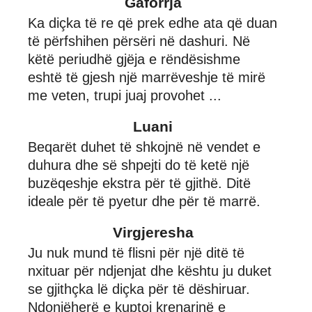
Gaforrja
Ka diçka të re që prek edhe ata që duan
të përfshihen përsëri në dashuri. Në
këtë periudhë gjëja e rëndësishme
eshtë të gjesh një marrëveshje të mirë
me veten, trupi juaj provohet ...
Luani
Beqarët duhet të shkojnë në vendet e
duhura dhe së shpejti do të ketë një
buzëqeshje ekstra për të gjithë. Ditë
ideale për të pyetur dhe për të marrë.
Virgjeresha
Ju nuk mund të flisni për një ditë të
nxituar për ndjenjat dhe kështu ju duket
se gjithçka lë diçka për të dëshiruar.
Ndonjëherë e kuptoj krenarinë e