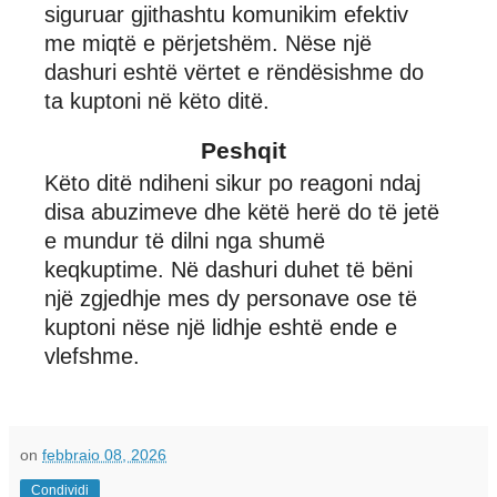
siguruar gjithashtu komunikim efektiv
me miqtë e përjetshëm. Nëse një
dashuri eshtë vërtet e rëndësishme do
ta kuptoni në këto ditë.
Peshqit
Këto ditë ndiheni sikur po reagoni ndaj
disa abuzimeve dhe këtë herë do të jetë
e mundur të dilni nga shumë
keqkuptime. Në dashuri duhet të bëni
një zgjedhje mes dy personave ose të
kuptoni nëse një lidhje eshtë ende e
vlefshme.
on
febbraio 08, 2026
Condividi