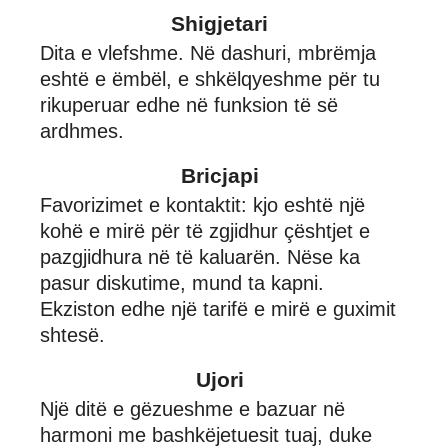
Shigjetari
Dita e vlefshme. Në dashuri, mbrëmja
eshtë e ëmbël, e shkëlqyeshme për tu
rikuperuar edhe në funksion të së
ardhmes.
Bricjapi
Favorizimet e kontaktit: kjo eshtë një
kohë e mirë për të zgjidhur çështjet e
pazgjidhura në të kaluarën. Nëse ka
pasur diskutime, mund ta kapni.
Ekziston edhe një tarifë e mirë e guximit
shtesë.
Ujori
Një ditë e gëzueshme e bazuar në
harmoni me bashkëjetuesit tuaj, duke