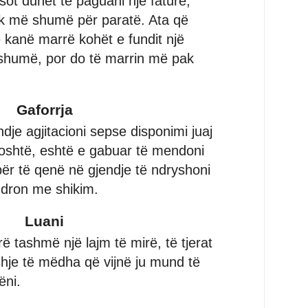
sot duhet të paguani një faturë,
k më shumë për paratë. Ata që
kanë marrë kohët e fundit një
 shumë, por do të marrin më pak
Gaforrja
dje agjitacioni sepse disponimi juaj
oshtë, eshtë e gabuar të mendoni
për të qenë në gjendje të ndryshoni
undron me shikim.
Luani
 tashmë një lajm të mirë, të tjerat
shje të mëdha që vijnë ju mund të
ëni.