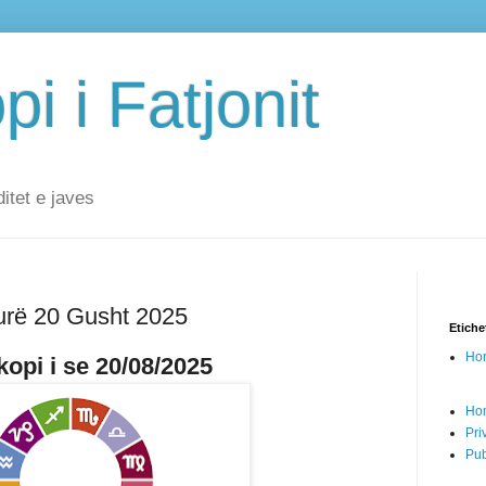
i i Fatjonit
ditet e javes
urë 20 Gusht 2025
Etiche
Hor
opi i se 20/08/2025
Ho
Pri
Pub