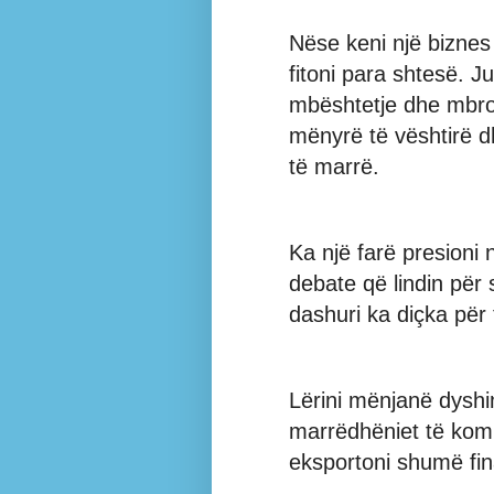
Nëse keni një biznes
fitoni para shtesë. J
mbështetje dhe mbrojt
mënyrë të vështirë d
të marrë.
Ka një farë presioni
debate që lindin për
dashuri ka diçka për
Lërini mënjanë dyshi
marrëdhëniet të kom
eksportoni shumë fin