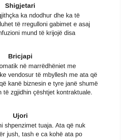
Shigjetari
 gjithçka ka ndodhur dhe ka të
uhet të rregulloni gabimet e asaj
fuzioni mund të krijojë disa
Bricjapi
plomatik në marrëdhëniet me
h ke vendosur të mbyllesh me ata që
 që kanë biznesin e tyre janë shumë
 të zgjidhin çështjet kontraktuale.
Ujori
ni shpenzimet tuaja. Ata që nuk
ër jush, tash e ca kohë ata po