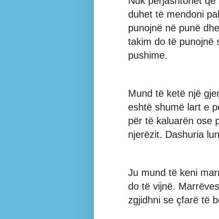
Nuk përjashtohet që 
duhet të mendoni pa
punojnë në punë dhe 
takim do të punojnë
pushime.
Mund të ketë një gjen
eshtë shumë lart e p
për të kaluarën ose 
njerëzit. Dashuria l
Ju mund të keni marrë
do të vijnë. Marrëve
zgjidhni se çfarë të b