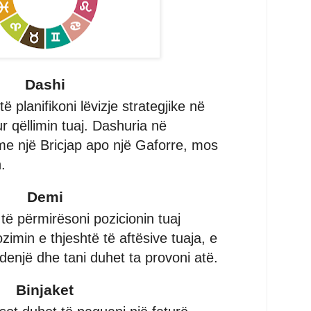
Dashi
 planifikoni lëvizje strategjike në
ur qëllimin tuaj. Dashuria në
me një Bricjap apo një Gaforre, mos
.
Demi
ë përmirësoni pozicionin tuaj
imin e thjeshtë të aftësive tuaja, e
 i denjë dhe tani duhet ta provoni atë.
Binjaket