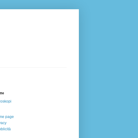
tte
oskopi
me page
vacy
blicità