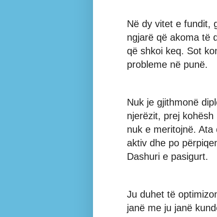
Në dy vitet e fundit,
ngjarë që akoma të d
që shkoi keq. Sot kon
probleme në punë.
Nuk je gjithmonë di
njerëzit, prej kohës
nuk e meritojnë. Ata
aktiv dhe po përpiqen
Dashuri e pasigurt.
Ju duhet të optimizo
janë me ju janë kund