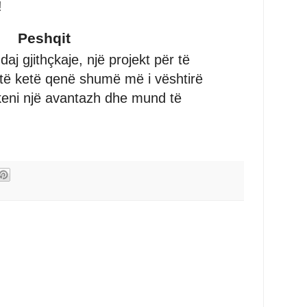
!
Peshqit
daj gjithçkaje, një projekt për të
d të ketë qenë shumë më i vështirë
 keni një avantazh dhe mund të
.