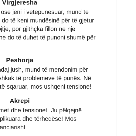
Virgjeresha
 ose jeni i vetëpunësuar, mund të
u do të keni mundësinë për të gjetur
je, por gjithçka fillon në një
he do të duhet të punoni shumë për
Peshorja
 ndaj jush, mund të mendonim për
 shkak të problemeve të punës. Në
 të sqaruar, mos ushqeni tensione!
Akrepi
met dhe tensionet. Ju pëlqejnë
plikuara dhe tërheqëse! Mos
anciarisht.