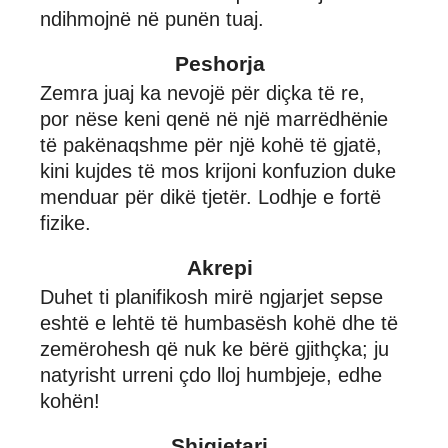
ndihmojnë në punën tuaj.
Peshorja
Zemra juaj ka nevojë për diçka të re,
por nëse keni qenë në një marrëdhënie
të pakënaqshme për një kohë të gjatë,
kini kujdes të mos krijoni konfuzion duke
menduar për dikë tjetër. Lodhje e fortë
fizike.
Akrepi
Duhet ti planifikosh mirë ngjarjet sepse
eshtë e lehtë të humbasësh kohë dhe të
zemërohesh që nuk ke bërë gjithçka; ju
natyrisht urreni çdo lloj humbjeje, edhe
kohën!
Shigjetari