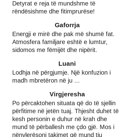
Detyrat e reja të mundshme të
rëndësishme dhe fitimprurëse!
Gaforrja
Energji e mirë dhe pak më shumë fat.
Atmosfera familjare eshtë e lumtur,
sidomos me fëmijët dhe nipërit.
Luani
Lodhja në përgjumje. Një konfuzion i
madh mbretëron në ju ...
Virgjeresha
Po përcaktohen situata që do të sjellin
përfitime në jetën tuaj. Thjesht duhet të
kesh personin e duhur në krah dhe
mund të përballesh me çdo gjë. Mos i
nënvlerësoni takimet që mund tju