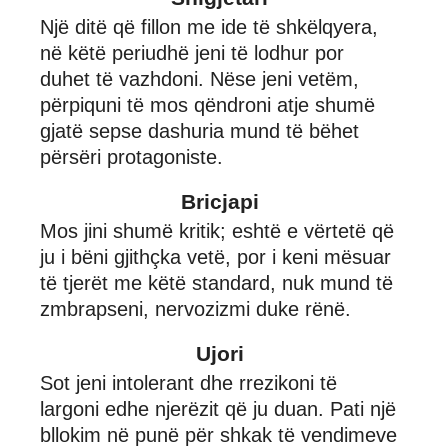
Një ditë që fillon me ide të shkëlqyera,
në këtë periudhë jeni të lodhur por
duhet të vazhdoni. Nëse jeni vetëm,
përpiquni të mos qëndroni atje shumë
gjatë sepse dashuria mund të bëhet
përsëri protagoniste.
Bricjapi
Mos jini shumë kritik; eshtë e vërtetë që
ju i bëni gjithçka vetë, por i keni mësuar
të tjerët me këtë standard, nuk mund të
zmbrapseni, nervozizmi duke rënë.
Ujori
Sot jeni intolerant dhe rrezikoni të
largoni edhe njerëzit që ju duan. Pati një
bllokim në punë për shkak të vendimeve