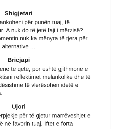
Shigjetari
ankoheni për punën tuaj, të
. A nuk do të jetë faji i mërzisë?
mentin nuk ka mënyra të tjera për
alternative ...
Bricjapi
qenë të qetë, por eshtë gjithmonë e
aktisni reflektimet melankolike dhe të
dësishme të vlerësohen idetë e
a.
Ujori
pjekje për të gjetur marrëveshjet e
 në favorin tuaj. Iftet e forta