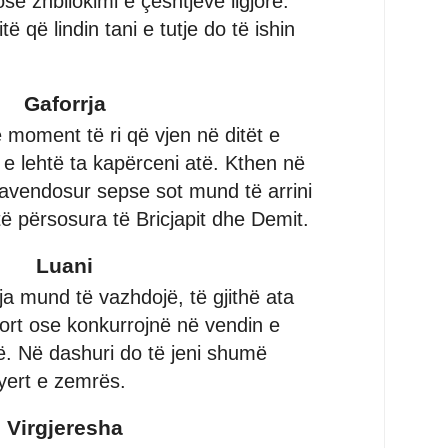
ose zhbllokimi e çështjeve ligjore.
të që lindin tani e tutje do të ishin
Gaforrja
ë moment të ri që vjen në ditët e
 e lehtë ta kapërceni atë. Kthen në
 pavendosur sepse sot mund të arrini
 përsosura të Bricjapit dhe Demit.
Luani
ja mund të vazhdojë, të gjithë ata
ort ose konkurrojnë në vendin e
ë. Në dashuri do të jeni shumë
dyert e zemrës.
Virgjeresha