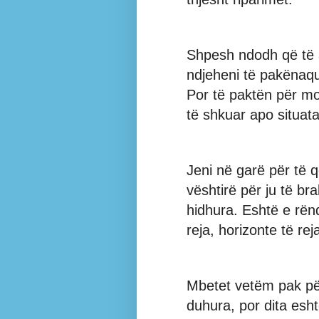
Shpesh ndodh që të 
ndjeheni të pakënaqur
Por të paktën për mo
të shkuar apo situata 
Jeni në garë për të 
vështirë për ju të br
hidhura. Eshtë e rën
reja, horizonte të rej
Mbetet vetëm pak për
duhura, por dita eshtë