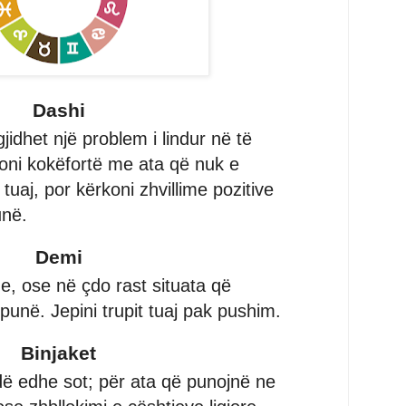
Dashi
idhet një problem i lindur në të
oni kokëfortë me ata që nuk e
uaj, por kërkoni zhvillime pozitive
unë.
Demi
, ose në çdo rast situata që
unë. Jepini trupit tuaj pak pushim.
Binjaket
fidë edhe sot; për ata që punojnë ne