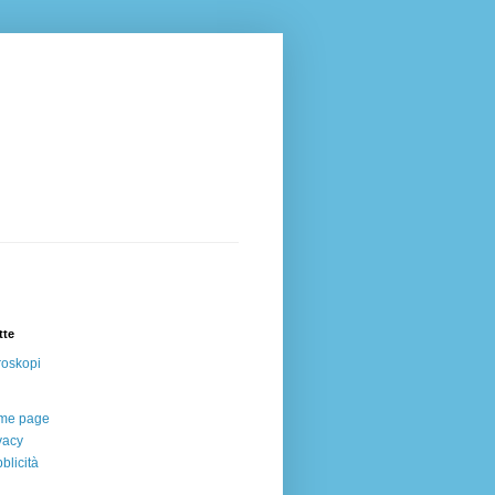
tte
oskopi
me page
vacy
blicità