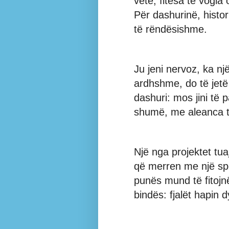
vetë, fitesa të vogla 
Për dashurinë, histori
të rëndësishme.
Ju jeni nervoz, ka nj
ardhshme, do të jetë
dashuri: mos jini të
shumë, me aleanca të
Një nga projektet tua
që merren me një sp
punës mund të fitojn
bindës: fjalët hapin 