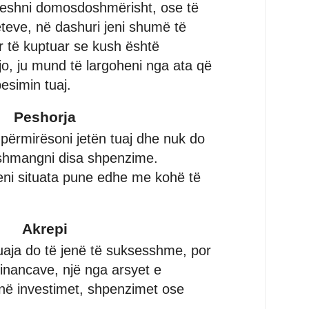
qeshni domosdoshmërisht, ose të
teteve, në dashuri jeni shumë të
 të kuptuar se kush është
jo, ju mund të largoheni nga ata që
esimin tuaj.
Peshorja
 përmirësoni jetën tuaj dhe nuk do
ë shmangni disa shpenzime.
yeni situata pune edhe me kohë të
Akrepi
tuaja do të jenë të suksesshme, por
financave, një nga arsyet e
enë investimet, shpenzimet ose