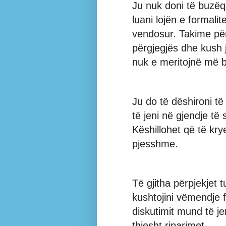
Ju nuk doni të buzë
luani lojën e formali
vendosur. Takime për
përgjegjës dhe kush 
nuk e meritojnë më b
Ju do të dëshironi të
të jeni në gjendje t
Këshillohet që të kr
pjesshme.
Të gjitha përpjekjet 
kushtojini vëmendje 
diskutimit mund të j
thjesht riparimet.