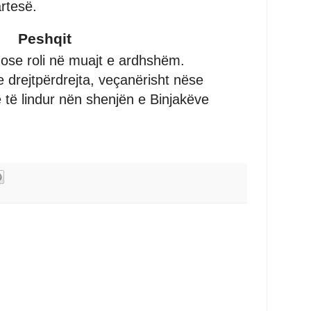
rtesë.
Peshqit
 ose roli në muajt e ardhshëm.
e drejtpërdrejta, veçanërisht nëse
 të lindur nën shenjën e Binjakëve