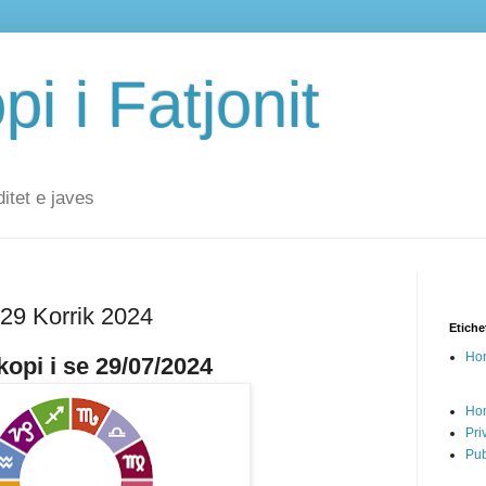
i i Fatjonit
ditet e javes
 29 Korrik 2024
Etiche
Hor
opi i se 29/07/2024
Ho
Pri
Pub