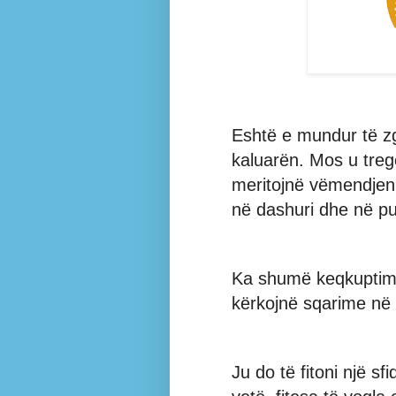
Eshtë e mundur të zgj
kaluarën. Mos u treg
meritojnë vëmendjen t
në dashuri dhe në p
Ka shumë keqkuptime
kërkojnë sqarime në p
Ju do të fitoni një s