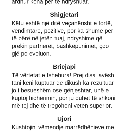
ardhur koha për të ndryshuar.
Shigjetari
Këtu eshtë një ditë veçanërisht e fortë,
vendimtare, pozitive, por ka shumë për
të bërë në jetën tuaj, ndryshime që
prekin partnerët, bashkëpunimet; çdo
gjë po evoluon.
Bricjapi
Të vërtetat e fshehura! Prej disa javësh
tani keni kuptuar që dikush ka rezultuar
jo i besueshëm ose gënjeshtar, unë e
kuptoj hidhërimin, por ju duhet të shkoni
më tej dhe të tregoheni veten superior.
Ujori
Kushtojini vëmendje marrëdhënieve me