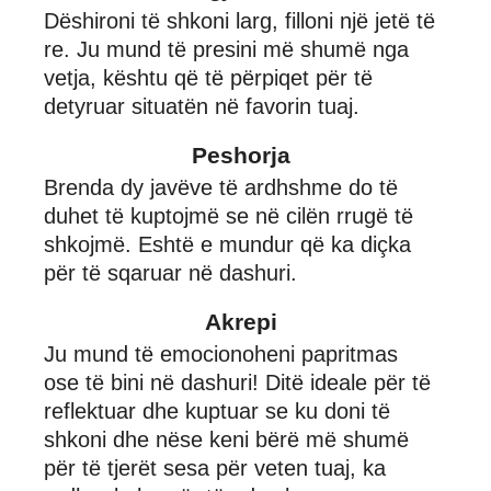
Dëshironi të shkoni larg, filloni një jetë të
re. Ju mund të presini më shumë nga
vetja, kështu që të përpiqet për të
detyruar situatën në favorin tuaj.
Peshorja
Brenda dy javëve të ardhshme do të
duhet të kuptojmë se në cilën rrugë të
shkojmë. Eshtë e mundur që ka diçka
për të sqaruar në dashuri.
Akrepi
Ju mund të emocionoheni papritmas
ose të bini në dashuri! Ditë ideale për të
reflektuar dhe kuptuar se ku doni të
shkoni dhe nëse keni bërë më shumë
për të tjerët sesa për veten tuaj, ka