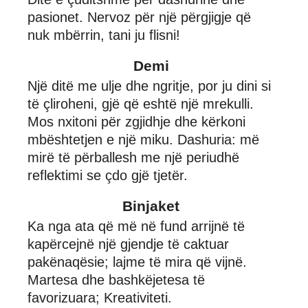
pasionet. Nervoz për një përgjigje që
nuk mbërrin, tani ju flisni!
Demi
Një ditë me ulje dhe ngritje, por ju dini si
të çliroheni, gjë që eshtë një mrekulli.
Mos nxitoni për zgjidhje dhe kërkoni
mbështetjen e një miku. Dashuria: më
mirë të përballesh me një periudhë
reflektimi se çdo gjë tjetër.
Binjaket
Ka nga ata që më në fund arrijnë të
kapërcejnë një gjendje të caktuar
pakënaqësie; lajme të mira që vijnë.
Martesa dhe bashkëjetesa të
favorizuara; Kreativiteti.