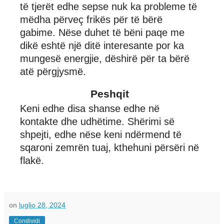
të tjerët edhe sepse nuk ka probleme të
mëdha përveç frikës për të bërë
gabime. Nëse duhet të bëni paqe me
dikë eshtë një ditë interesante por ka
mungesë energjie, dëshirë për ta bërë
atë përgjysmë.
Peshqit
Keni edhe disa shanse edhe në
kontakte dhe udhëtime. Shërimi së
shpejti, edhe nëse keni ndërmend të
sqaroni zemrën tuaj, kthehuni përsëri në
flakë.
on
luglio 28, 2024
Condividi