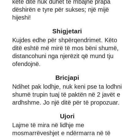
këtë ditë nuk duhet të mbajnë prapa
dëshirën e tyre për sukses; një mijë
hijeshi!
Shigjetari
Kujdes edhe për shpërqendrimet. Këto
ditë eshtë më mirë të mos bëni shumë,
distancohuni nga njerëzit që mund tju
ofendojnë.
Bricjapi
Ndihet pak lodhje, nuk keni pse ta lodhni
shumë trupin tuaj të paktën në 2 javët e
ardhshme. Jo një ditë për të propozuar.
Ujori
Lajme të mira në lidhje me
mosmarrëveshjet e ndërmarra në të