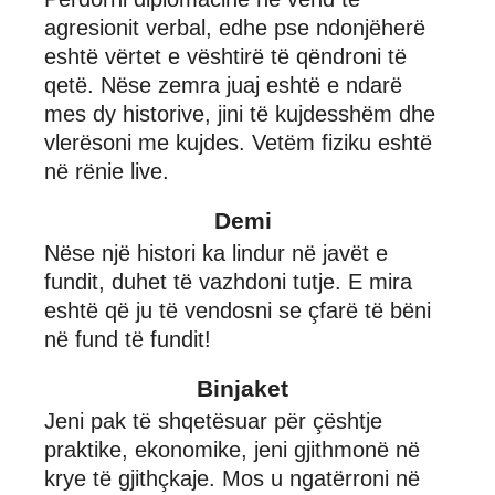
agresionit verbal, edhe pse ndonjëherë
eshtë vërtet e vështirë të qëndroni të
qetë. Nëse zemra juaj eshtë e ndarë
mes dy historive, jini të kujdesshëm dhe
vlerësoni me kujdes. Vetëm fiziku eshtë
në rënie live.
Demi
Nëse një histori ka lindur në javët e
fundit, duhet të vazhdoni tutje. E mira
eshtë që ju të vendosni se çfarë të bëni
në fund të fundit!
Binjaket
Jeni pak të shqetësuar për çështje
praktike, ekonomike, jeni gjithmonë në
krye të gjithçkaje. Mos u ngatërroni në