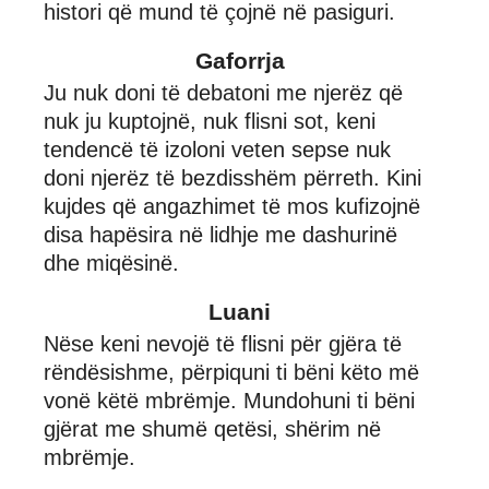
histori që mund të çojnë në pasiguri.
Gaforrja
Ju nuk doni të debatoni me njerëz që
nuk ju kuptojnë, nuk flisni sot, keni
tendencë të izoloni veten sepse nuk
doni njerëz të bezdisshëm përreth. Kini
kujdes që angazhimet të mos kufizojnë
disa hapësira në lidhje me dashurinë
dhe miqësinë.
Luani
Nëse keni nevojë të flisni për gjëra të
rëndësishme, përpiquni ti bëni këto më
vonë këtë mbrëmje. Mundohuni ti bëni
gjërat me shumë qetësi, shërim në
mbrëmje.