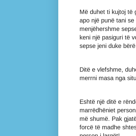
Më duhet ti kujtoj të 
apo një punë tani se 
menjëhershme sepse
keni një pasiguri të v
sepse jeni duke bërë
Ditë e vlefshme, duhet
merrni masa nga situ
Eshtë një ditë e rën
marrëdhëniet persona
më shumë. Pak gjatë
forcë të madhe shtes
person i largët!