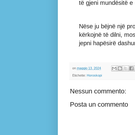
të gjeni mundësitë e
Nëse ju bëjnë një p
kërkojnë të dilni, mo
jepni hapësirë dashur
on
maggio 13, 2024
Etichette:
Horoskopi
Nessun commento:
Posta un commento