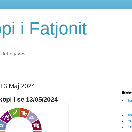
i i Fatjonit
ditet e javes
 13 Maj 2024
Etiche
opi i se 13/05/2024
Hor
Ho
Pri
Pub