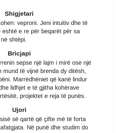
Shigjetari
ohen: veproni. Jeni intuitiv dhe të
eshtë e re për beqarët për sa
në shtëpi.
Bricjapi
rrenin sepse një lajm i mirë ose një
 mund të vijnë brenda dy ditësh,
 bëni. Marrëdhëniet që kanë lindur
dhe lidhjet e të gjitha kohërave
tësitë, projektet e reja të punës.
Ujori
sisë së qartë që çifte më të forta
afatgjata. Në punë dhe studim do