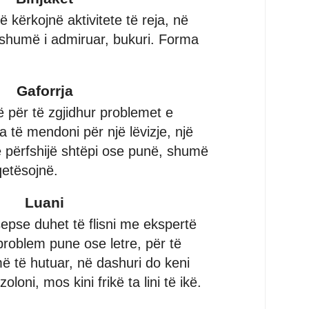
 kërkojnë aktivitete të reja, në
i shumë i admiruar, bukuri. Forma
Gaforrja
rë për të zgjidhur problemet e
 të mendoni për një lëvizje, një
 përfshijë shtëpi ose punë, shumë
qetësojnë.
Luani
sepse duhet të flisni me ekspertë
 problem pune ose letre, për të
më të hutuar, në dashuri do keni
oloni, mos kini frikë ta lini të ikë.