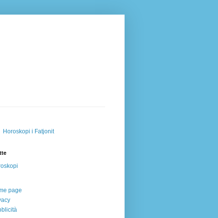
Horoskopi i Fatjonit
tte
oskopi
me page
vacy
blicità