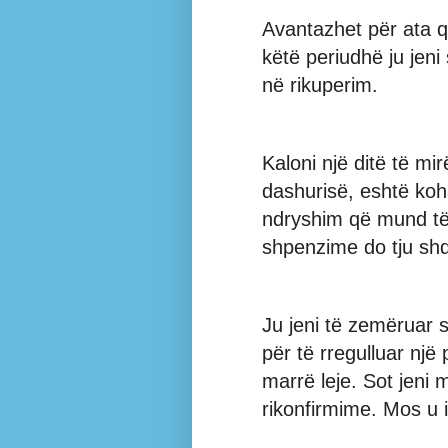
Avantazhet për ata që
këtë periudhë ju jen
në rikuperim.
Kaloni një ditë të mi
dashurisë, eshtë koha
ndryshim që mund të
shpenzime do tju sh
Ju jeni të zemëruar 
për të rregulluar një
marrë leje. Sot jeni 
rikonfirmime. Mos u iz