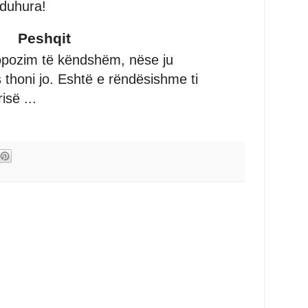
 duhura!
Peshqit
ropozim të këndshëm, nëse ju
s thoni jo. Eshtë e rëndësishme ti
isë ...