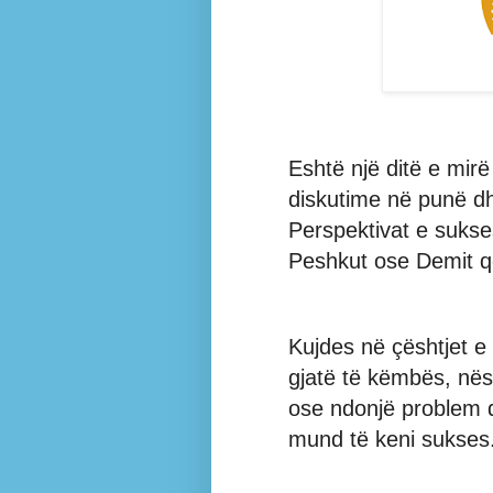
Eshtë një ditë e mir
diskutime në punë dh
Perspektivat e sukses
Peshkut ose Demit që
Kujdes në çështjet e
gjatë të këmbës, nës
ose ndonjë problem që
mund të keni sukses