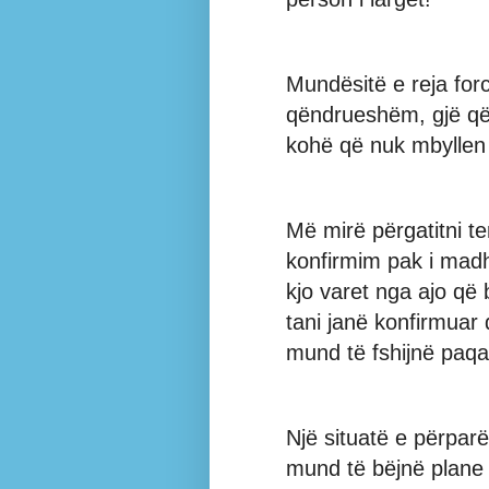
Mundësitë e reja forc
qëndrueshëm, gjë që 
kohë që nuk mbyllen 
Më mirë përgatitni te
konfirmim pak i madh
kjo varet nga ajo që
tani janë konfirmuar 
mund të fshijnë paqar
Një situatë e përparë
mund të bëjnë plane 