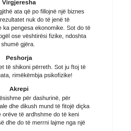
Virgjeresha
gjithë ata që po fillojnë një biznes
rezultatet nuk do të jenë të
 ka pengesa ekonomike. Sot do të
ogël ose vështirësi fizike, ndoshta
 shumë gjëra.
Peshorja
 të shikoni përreth. Sot ju ftoj të
ata, rimëkëmbja psikofizike!
Akrepi
dësishme për dashurinë, për
le dhe dikush mund të fitojë diçka
 orëve të ardhshme do të keni
ë dhe do të merrni lajme nga një