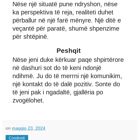
Nëse një situatë pune ndryshon, nëse
ka perspektiva të reja, realiteti duhet
përballur në një farë mënyre. Një ditë e
veçantë për paratë, shumë shpenzime
për shtëpinë.
Peshqit
Nëse jeni duke kërkuar paqe shpirtërore
në dashuri sot do të keni ndonjë
ndihmë. Ju do të merrni një komunikim,
një kontakt do të dalë pozitiv. Sonte do
të jeni pak i ngadaltë, gjallëria po
zvogëlohet.
on
maggio 23, 2024
Condividi