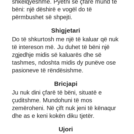
shkëlqyeshme. Pyetni se çfarë mund të
bëni: një dëshirë e vogël do të
përmbushet së shpejti.
Shigjetari
Do të shkurtosh me një të kaluar që nuk
të intereson më. Ju duhet të bëni një
zgjedhje midis së kaluarës dhe së
tashmes, ndoshta midis dy punëve ose
pasioneve të rëndësishme.
Bricjapi
Ju nuk dini çfarë të bëni, situatë e
çuditshme. Mundohuni të mos
zemëroheni. Në çift nuk jeni të kënaqur
dhe as e keni kokën diku tjetër.
Ujori